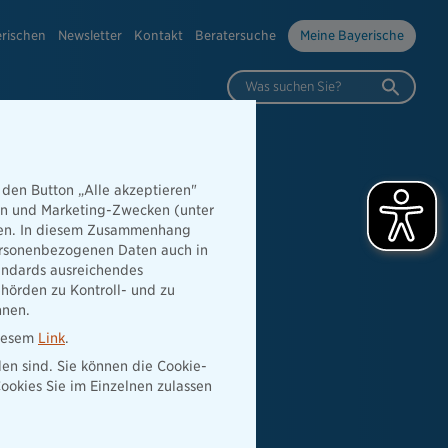
erischen
Newsletter
Kontakt
Beratersuche
Meine Bayerische
Was suchen Sie?
 den Button „Alle akzeptieren"
hen und Marketing-Zwecken (unter
rden. In diesem Zusammenhang
 personenbezogenen Daten auch in
tandards ausreichendes
hörden zu Kontroll- und zu
nnen.
diesem
Link
.
den sind. Sie können die Cookie-
ookies Sie im Einzelnen zulassen