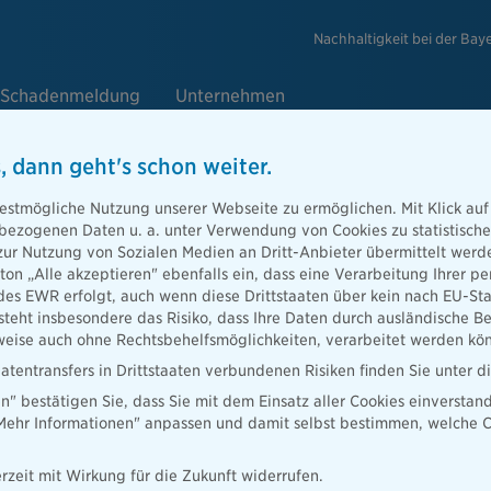
Nachhaltigkeit bei der Bay
Schadenmeldung
Unternehmen
, dann geht's schon weiter.
e
estmögliche Nutzung unserer Webseite zu ermöglichen. Mit Klick auf
enbezogenen Daten u. a. unter Verwendung von Cookies zu statistisc
zur Nutzung von Sozialen Medien an Dritt-Anbieter übermittelt we
tton „Alle akzeptieren" ebenfalls ein, dass eine Verarbeitung Ihrer
Berater
des EWR erfolgt, auch wenn diese Drittstaaten über kein nach EU-S
teht insbesondere das Risiko, dass Ihre Daten durch ausländische Be
ise auch ohne Rechtsbehelfsmöglichkeiten, verarbeitet werden kö
atentransfers in Drittstaaten verbundenen Risiken finden Sie unter 
en" bestätigen Sie, dass Sie mit dem Einsatz aller Cookies einverstan
ater finden
„Mehr Informationen" anpassen und damit selbst bestimmen, welche C
rzeit mit Wirkung für die Zukunft widerrufen.