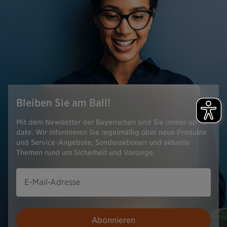
Bleiben Sie am Ball!
Mit dem Newsletter der Bayerischen sind Sie immer up-to-
date. Wir informieren Sie regelmäßig über neue Produkte
und Service-Angebote, Sonderaktionen und aktuelle
Themen rund um Sicherheit und Vorsorge.
E-Mail-Adresse
Abonnieren