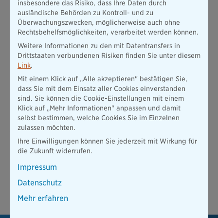
Referent:
Rainer Aigner, Geschäftsfeldverantwortlicher cpx
insbesondere das Risiko, dass Ihre Daten durch
Immocom
ausländische Behörden zu Kontroll- und zu
Überwachungszwecken, möglicherweise auch ohne
Unsere Themen:
Rechtsbehelfsmöglichkeiten, verarbeitet werden können.
Lage und Objekt
Weitere Informationen zu den mit Datentransfers in
Drittstaaten verbundenen Risiken finden Sie unter diesem
Stabilität und Management
Link
.
Mieterprofil
Mit einem Klick auf „Alle akzeptieren" bestätigen Sie,
dass Sie mit dem Einsatz aller Cookies einverstanden
Marktdynamik und Inflationssicherheit
sind. Sie können die Cookie-Einstellungen mit einem
Vermögensaufbau
Klick auf „Mehr Informationen" anpassen und damit
selbst bestimmen, welche Cookies Sie im Einzelnen
Ihre Aufmerksamkeit ist unser Anspruch. Wir stehen Ihnen
zulassen möchten.
jederzeit für weitere Informationen zur Verfügung und freuen
uns darauf, gemeinsam mit Ihnen eine vielversprechende
Ihre Einwilligungen können Sie jederzeit mit Wirkung für
Kapitalanlage zu realisieren.
die Zukunft widerrufen.
Wir laden Sie herzlich dazu ein, die Vorzüge dieser
Impressum
Anlagestrategie persönlich zu erleben. Seien Sie bei dieser
exklusiven Veranstaltung dabei und melden sich noch heute
Datenschutz
an!
Mehr erfahren