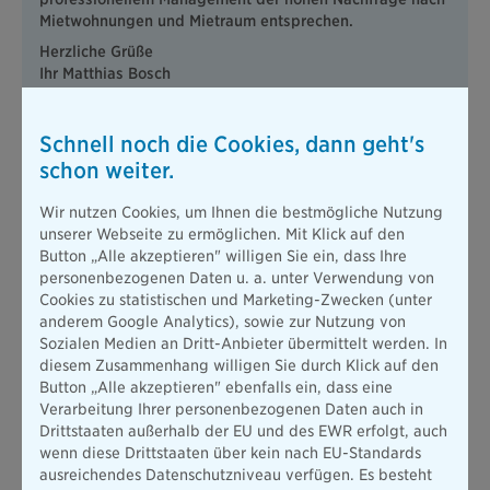
Mietwohnungen und Mietraum entsprechen.
Herzliche Grüße
Ihr Matthias Bosch
Schnell noch die Cookies, dann geht's
schon weiter.
Das Programm - für Anleger, die sich
bewegen wollen
Wir nutzen Cookies, um Ihnen die bestmögliche Nutzung
unserer Webseite zu ermöglichen. Mit Klick auf den
Ablauf
Button „Alle akzeptieren" willigen Sie ein, dass Ihre
personenbezogenen Daten u. a. unter Verwendung von
18:30 Uhr:
Begrüßung mit Sektempfang und Häppchen - come
Cookies zu statistischen und Marketing-Zwecken (unter
together
anderem Google Analytics), sowie zur Nutzung von
19:00 Uhr:
Beginn der Veranstaltung - Einführende Worte
Sozialen Medien an Dritt-Anbieter übermittelt werden. In
19:15 Uhr:
Immobilien als Kapitalanlage – noch zeitgemäß?
diesem Zusammenhang willigen Sie durch Klick auf den
ab ca.
Button „Alle akzeptieren" ebenfalls ein, dass eine
20:00 Uhr:
Buffet und Netzwerken
Verarbeitung Ihrer personenbezogenen Daten auch in
22:30 Uhr:
Ende der Veranstaltung
Drittstaaten außerhalb der EU und des EWR erfolgt, auch
wenn diese Drittstaaten über kein nach EU-Standards
Referent und Themen
ausreichendes Datenschutzniveau verfügen. Es besteht