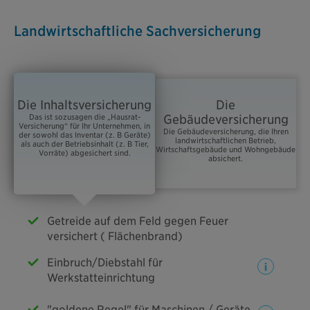
Landwirtschaftliche Sachversicherung
Die Inhaltsversicherung
Die
Das ist sozusagen die „Hausrat-
Gebäudeversicherung
Versicherung“ für Ihr Unternehmen, in
Die Gebäudeversicherung, die Ihren
der sowohl das Inventar (z. B Geräte)
landwirtschaftlichen Betrieb,
als auch der Betriebsinhalt (z. B Tier,
Wirtschaftsgebäude und Wohngebäude
Vorräte) abgesichert sind.
absichert.
Getreide auf dem Feld gegen Feuer
versichert ( Flächenbrand)
Einbruch/Diebstahl für
Werkstatteinrichtung
"goldene Regel" für Maschinen / Geräte