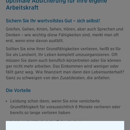
optimale Absicherung für Ihre eigene
Arbeitskraft
Sichern Sie Ihr wertvollstes Gut – sich selbst!
Greifen, Gehen, Knien, Sehen, Hören, aber auch Sprechen und
Denken – wie wichtig diese Fähigkeiten sind, merkt man oft
erst, wenn eine davon ausfällt.
Sollten Sie eine Ihrer Grundfähigkeiten verlieren, heißt es für
Sie als Landwirt, Ihr Leben komplett umzuorganisieren. Oft
müssen Sie dann auch beruflich kürzertreten oder Sie können
gar nicht mehr arbeiten. Das Einkommen wird weniger oder
fällt ganz weg. Wie finanziert man dann den Lebensunterhalt?
Ganz zu schweigen von den Zusatzkosten, die anfallen.
Die Vorteile
Leistung schon dann, wenn Sie eine versicherte
Grundfähigkeit für voraussichtlich 6 Monate verlieren oder
bereits so lange verloren haben
Leistung bei Verlust der Fahrerlaubnis