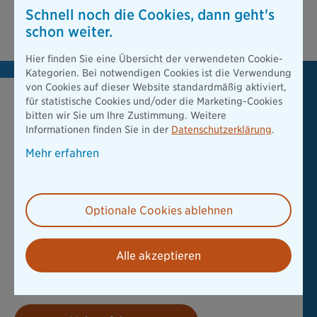
Nur wenige Gesundheitsfragen
Schnell noch die Cookies, dann geht's
„Gesundes Leben“ wird belohnt
schon weiter.
Hier finden Sie eine Übersicht der verwendeten Cookie-
Kategorien. Bei notwendigen Cookies ist die Verwendung
von Cookies auf dieser Website standardmäßig aktiviert,
Die Grundfähigkeits­
für statistische Cookies und/oder die Marketing-Cookies
bitten wir Sie um Ihre Zustimmung. Weitere
versicherung
Informationen finden Sie in der
Datenschutzerklärung
.
Mehr erfahren
Die Grundfähigkeitsversicherung gibt es in zwei Tarif-
Varianten:
ExistenzPlan aktiv umfasst 17 versicherte Grundfähigkeiten.
Optionale Cookies ablehnen
Passend für alle, die z. B. körperlich oder in medizinischen
Berufen arbeiten.
Alle akzeptieren
ExistenzPlan kreativ beinhaltet 20 versicherte
Grundfähigkeiten. Passend für alle, die beruflich oder
privat viel am Computer arbeiten.