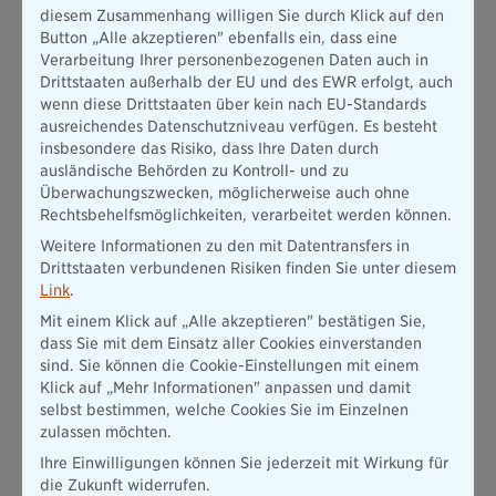
Unsere Karrieremöglichkeiten
diesem Zusammenhang willigen Sie durch Klick auf den
Button „Alle akzeptieren" ebenfalls ein, dass eine
Verarbeitung Ihrer personenbezogenen Daten auch in
Drittstaaten außerhalb der EU und des EWR erfolgt, auch
wenn diese Drittstaaten über kein nach EU-Standards
ausreichendes Datenschutzniveau verfügen. Es besteht
insbesondere das Risiko, dass Ihre Daten durch
ausländische Behörden zu Kontroll- und zu
Überwachungszwecken, möglicherweise auch ohne
Rechtsbehelfsmöglichkeiten, verarbeitet werden können.
Einstiegs­möglichkeiten
Weitere Informationen zu den mit Datentransfers in
Drittstaaten verbundenen Risiken finden Sie unter diesem
Karriere muss nicht kompliziert sein – wir bieten dir den
Link
.
Einstieg, der zu dir passt.
Mit einem Klick auf „Alle akzeptieren" bestätigen Sie,
Mehr erfahren
dass Sie mit dem Einsatz aller Cookies einverstanden
sind. Sie können die Cookie-Einstellungen mit einem
Klick auf „Mehr Informationen" anpassen und damit
selbst bestimmen, welche Cookies Sie im Einzelnen
zulassen möchten.
Ihre Einwilligungen können Sie jederzeit mit Wirkung für
die Zukunft widerrufen.