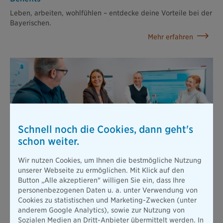
Leben, arbeiten, wohlfühlen – entdecke deine Vorteile bei der
Bayerischen.
Mehr erfahren
Schnell noch die Cookies, dann geht's
schon weiter.
Weiterbildungsmöglichkeiten
Wir fördern eine individuelle und eigenverantwortliche
Wir nutzen Cookies, um Ihnen die bestmögliche Nutzung
Entwicklung durch Erfahrungen, Selbstreflexion,
unserer Webseite zu ermöglichen. Mit Klick auf den
Weiterbildung und Austausch. Entfalte bei uns dein volles
Button „Alle akzeptieren" willigen Sie ein, dass Ihre
Potenzial.
personenbezogenen Daten u. a. unter Verwendung von
Mehr erfahren
Cookies zu statistischen und Marketing-Zwecken (unter
anderem Google Analytics), sowie zur Nutzung von
Sozialen Medien an Dritt-Anbieter übermittelt werden. In