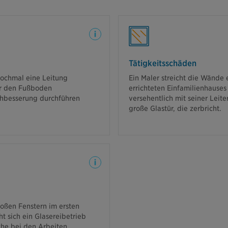
Nachbesserung
Tätigkeitsschäden
e Kosten für das aufreißen und
Wir springen ein und übe
 nochmal eine Leitung
Ein Maler streicht die Wände 
schließen des Fußbodens und
eine neue Tür mit entsp
r den Fußboden
errichteten Einfamilienhauses
wie Mietausfall, die durch die
chbesserung durchführen
versehentlich mit seiner Leit
erursacht wurden, werden von
große Glastür, die zerbricht.
uns übernommen.
Mietsachschäden
 die Kosten für die Reparatur
oßen Fenstern im ersten
der Hebebühne.
ht sich ein Glasereibetrieb
he bei den Arbeiten