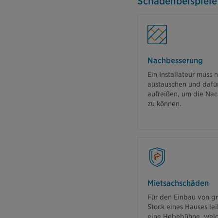
Schadenbeispiele
Nachbesserung
Di
Ein Installateur muss
Wiederver
austauschen und dafü
Schäden 
aufreißen, um die Na
Nachbesserung v
zu können.
Mietsachschäden
Wir übernehmen
Für den Einbau von gr
Stock eines Hauses lei
eine Hebebühne, welc