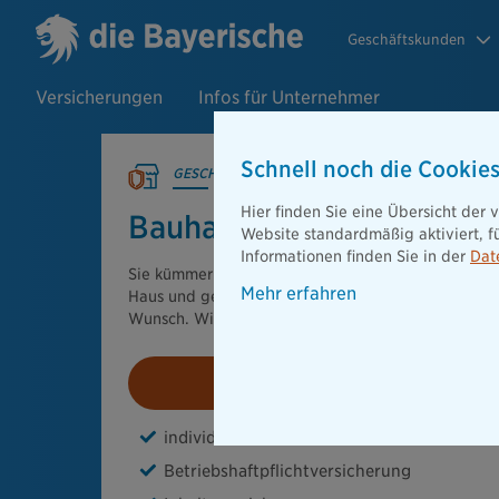
Geschäftskunden
Versicherungen
Infos für Unternehmer
Schnell noch die Cookies
GESCHÄFTSKUNDEN
Hier finden Sie eine Übersicht der
Bauhandwerk
Website standardmäßig aktiviert, f
Informationen finden Sie in der
Dat
Sie kümmern sich um Bauten sowie um Reparature
Mehr erfahren
Haus und gestalten Bauvorhaben Ihrer Kunden ga
Wunsch. Wir schützen Sie und Ihren Betrieb nach 
Beratung anfordern
individueller Schutz
Betriebshaftpflichtversicherung