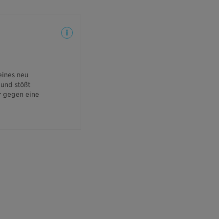
Tätigkeitsschäden
rnehmen die Kosten für
eines neu
rechender Installation.
 und stößt
er gegen eine