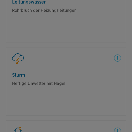
Leitungswasser
Leitungswasser
Nach einem Rohrbruch der Heizungsleitung wird der
Rohrbruch der Heizungsleitungen
Estrich des Kaufhauses durchnässt. Wir übernehmen
die Reparatur und Trockenlegung des Estrichs sowie
Malerarbeiten.
Sturm
Sturm
Durch ein heftiges Unwetter mit Hagel wird das
Heftige Unwetter mit Hagel
Bürogebäude beschädigt. Das Dach ist teilweise
abgedeckt. Wir übernehmen die Kosten.