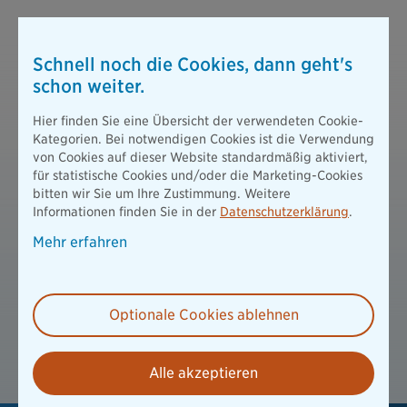
Downloads zur gewerbliche
Gebäudeversicherung
Schnell noch die Cookies, dann geht's
schon weiter.
B 220805 AVB Gewerbegebäude
PDF / 1353 KB
Hier finden Sie eine Übersicht der verwendeten Cookie-
Kategorien. Bei notwendigen Cookies ist die Verwendung
von Cookies auf dieser Website standardmäßig aktiviert,
B 220247 Allgemeine Bedingungen versicherte
für statistische Cookies und/oder die Marketing-Cookies
Gefahren
bitten wir Sie um Ihre Zustimmung. Weitere
PDF / 497 KB
Informationen finden Sie in der
Datenschutzerklärung
.
Mehr erfahren
B 220249 Besondere Bedingungen versicherte
Gefahren
PDF / 334 KB
Optionale Cookies ablehnen
B 220270 Highlightblatt Gewerbliche
Gebäudeversicherung
PDF / 227 KB - barrierefrei
Alle akzeptieren