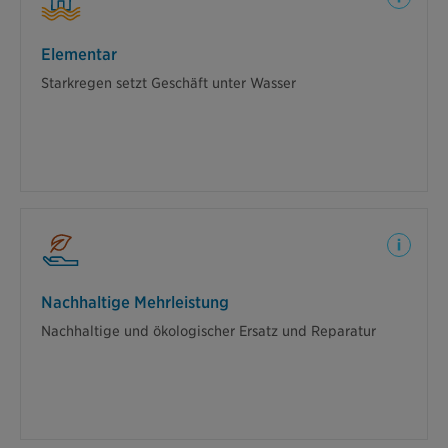
Elementar
Elementar
Ein Unwetter bringt Starkregen und ein Fluss wird
Starkregen setzt Geschäft unter Wasser
überschwemmt. Das Wasser dringt auch in das
Schuhgeschäft ein. Wir übernehmen die Kosten für
die Trockenlegung, Reparatur des Bodens und den
Maler.
Nachhaltige Mehrleistung
Nachhaltige Mehrleistung
Nach einem Brand möchte sich der Geschäftsinhaber
Nachhaltige und ökologischer Ersatz und Reparatur
einen nachhaltigen Ersatz für den beschädigten
Boden anschaffen. Für Malerarbeiten setzt er auf
ökologische Farben. Wir übernehmen die
Mehrkosten.