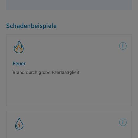
Schadenbeispiele
Feuer
Feuer
In einem Cafe vergisst die Inhaberin eine Kerze
Brand durch grobe Fahrlässigkeit
auszumachen. Es kommt zum Brand. Trotz grober
Fahrlässigkeit leisten wir.