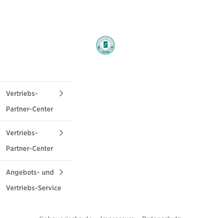
Vertriebs-
Partner-Center
Maklervertrieb
Vertriebs-
Partner-Center
Telefon
Exklusivvertrieb
Angebots- und
089/6787-
Vertriebs-Service
Telefon
9233
Mo bis Fr: 9 bis 17
Für Angebots-,
Uhr
Bestands- und