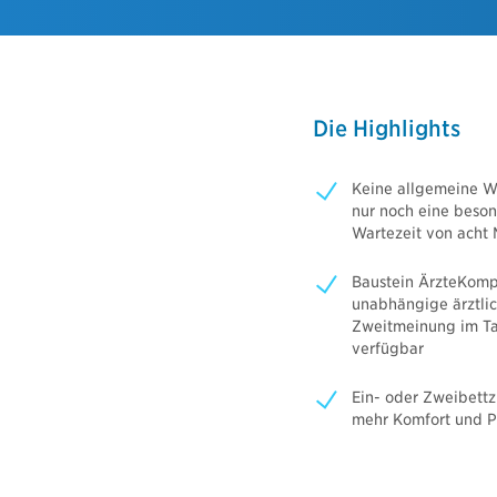
me-Police
Gruppenunf
icherung
cht für Haus- und Grundbesitzer
Nachhalt
Haftpflichtversicherung
Fondsrente
lterhaftpflicht
Die Highlights
Basisrente 
terhaftpflicht
bAV Blue I
Keine allgemeine Wa
bAV Blue I
sicherung
nur noch eine beso
bAV Blue I
Wartezeit von acht
icherung
r Versicherung
Baustein ÄrzteKompa
rsicherung
unabhängige ärztli
Zweitmeinung im Tar
versicherung
verfügbar
versicherung
Ein- oder Zweibettz
mehr Komfort und P