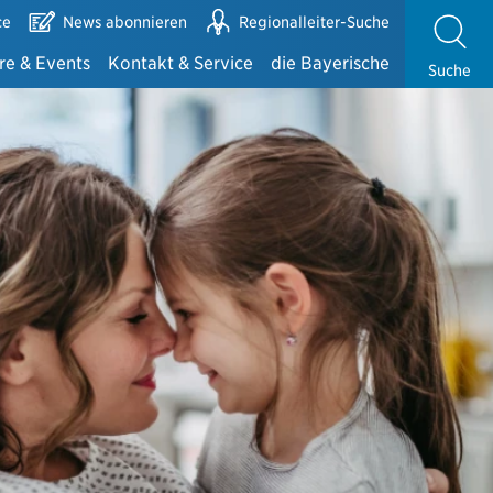
ce
News abonnieren
Regionalleiter-Suche
re & Events
Kontakt & Service
die Bayerische
Suche
e
Alles auf einen Blick
die Bayerische
 Bayerischen
Ansprechpartner Exklusivvertrieb
Zahlen & Fakten
te mit der DMA
Ansprechpartner Maklervertrieb
Zusammenarbeit mit der Bayerischen
Kundenbetreuung und -gewinnung
Fondsinformationen der Bayerischen
Partnerportale