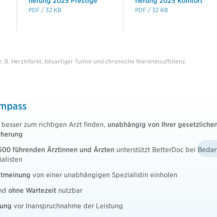
herung 2025 Prestige
herung 2025 Komfort
PDF / 32 KB
PDF / 32 KB
B. Herzinfarkt, bösartiger Tumor und chronische Niereninsuffizienz
ompass
besser zum richtigen Arzt finden,
unabhängig von Ihrer gesetzliche
cherung
.500 führenden Ärztinnen und Ärzten
unterstützt BetterDoc bei Bedar
alisten
eitmeinung
von einer unabhängigen Spezialistin einholen
und
ohne Wartezeit
nutzbar
fung
vor Inanspruchnahme der Leistung