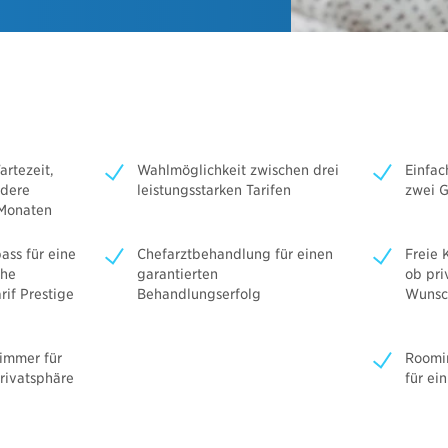
⇒ Downloads Nachhaltige Produkte
allversicherung
Video: So finden Sie Ihr Dokument
ige Produkte
 Blue Invest
Videos & Werbemedien
Blue Invest
nvest
Logos und Bildmaterialien
rtezeit,
Wahlmöglichkeit zwischen drei
Einfac
nvest Direktversicherung
ndere
leistungsstarken Tarifen
zwei 
nvest Unterstützungskasse
 Monaten
ss für eine
Chefarztbehandlung für einen
Freie 
che
garantierten
ob pri
if Prestige
Behandlungserfolg
Wunsc
immer für
Roomin
rivatsphäre
für ei