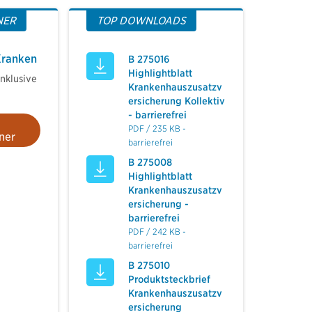
NER
TOP DOWNLOADS
Kranken
B 275016
Highlightblatt
nklusive
Krankenhauszusatzv
ersicherung Kollektiv
- barrierefrei
PDF / 235 KB -
ner
barrierefrei
B 275008
Highlightblatt
Krankenhauszusatzv
ersicherung -
barrierefrei
PDF / 242 KB -
barrierefrei
B 275010
Produktsteckbrief
Krankenhauszusatzv
ersicherung