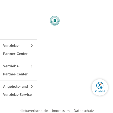
Vertriebs-
Partner-Center
Live Chat
Maklervertrieb
Vertriebs-
Rückruf anfordern
Termin vereinbaren
Partner-Center
Telefon
Regionalleiter suchen
Partner werden
Exklusivvertrieb
Angebots- und
Kontakt
089/6787-
Vertriebs-Service
Telefon
9233
Mo bis Fr: 9 bis 17
Für Angebots-,
Uhr
Bestands- und
diebayerische.de
Impressum
Datenschutz