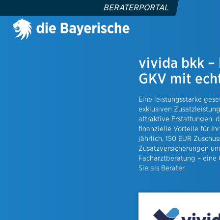
BERATERPORTAL
vivida bkk –
heit
Vermögen
GKV mit ech
tzversicherung
MehrZins K
auszusatzversicherung
Vermögens
Eine leistungsstarke ges
kk
exklusiven Zusatzleistung
attraktive Erstattungen, 
nte
Gewerbew
finanzielle Vorteile für 
jährlich, 150 EUR Zuschuss
Branchenl
ut
Zusatzversicherungen und
Betriebsha
Facharztberatung – eine G
ersicherung
Inhaltsver
Sie als Berater.
äudeversicherung
Gewerblic
ar SOLO
Cyber-, Ma
Police
Firmenrech
sicherung
Unterstütz