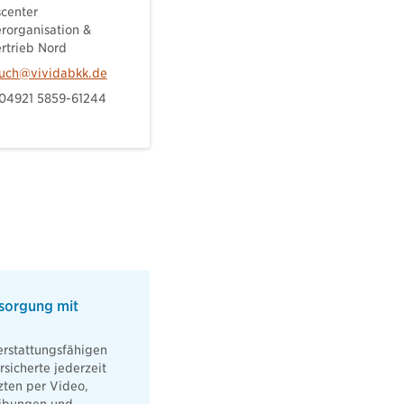
scenter
erorganisation &
ertrieb Nord
auch@vividabkk.de
 04921 5859-61244​
sorgung mit
erstattungsfähigen
sicherte jederzeit
zten per Video,