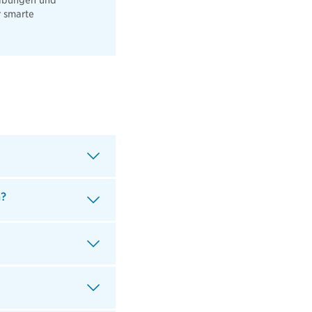
eibungen und
r smarte
n?