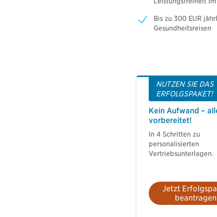
Leistungsfreiheit im
Bis zu 300 EUR jähr
Gesundheitsreisen​
NUTZEN SIE DAS
ERFOLGSPAKET!
Kein Aufwand – all
vorbereitet!
In 4 Schritten zu
personalisierten
Vertriebsunterlagen.
Jetzt Erfolgsp
beantragen