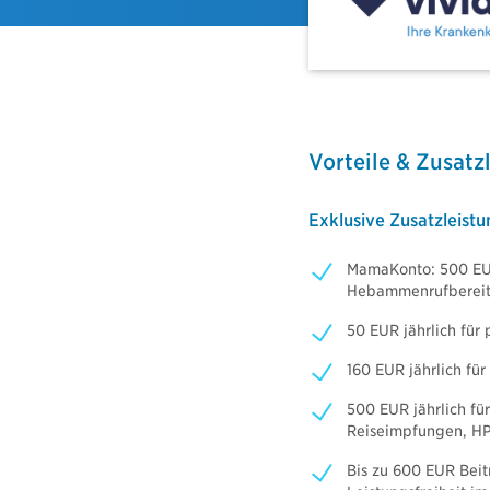
me-Police
Gruppenunf
icherung
cht für Haus- und Grundbesitzer
Nachhalt
Haftpflichtversicherung
Fondsrente
lterhaftpflicht
Basisrente 
terhaftpflicht
Vorteile & Zusatz
bAV Blue I
bAV Blue I
sicherung
bAV Blue I
Exklusive Zusatzleistu
icherung
MamaKonto: 500 EUR
r Versicherung
Hebammenrufbereits
rsicherung
versicherung
50 EUR jährlich für
versicherung
160 EUR jährlich fü
500 EUR jährlich fü
Reiseimpfungen, H
Bis zu 600 EUR Beit