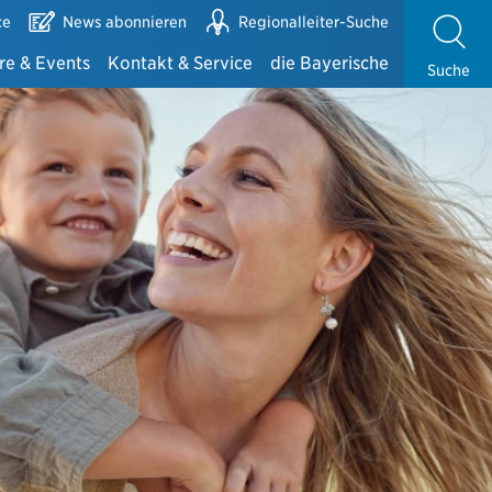
ce
News abonnieren
Regionalleiter-Suche
re & Events
Kontakt & Service
die Bayerische
Suche
e
Alles auf einen Blick
die Bayerische
 Bayerischen
Ansprechpartner Exklusivvertrieb
Zahlen & Fakten
te mit der DMA
Ansprechpartner Maklervertrieb
Zusammenarbeit mit der Bayerischen
Kundenbetreuung und -gewinnung
Fondsinformationen der Bayerischen
Partnerportale