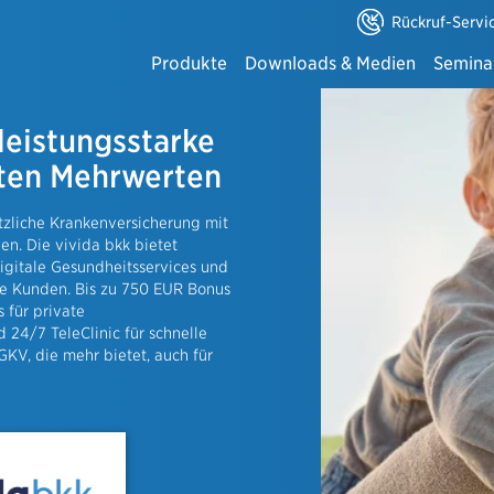
Rückruf-Servi
Produkte
Downloads & Medien
Semina
Alle anzeigen
 leistungsstarke
Downloadbereich - Hauptsuche
Online-Seminar
 & Finanzierung
ten Mehrwerten
⇒ Downloads Altersvorsorge
Eventportal der
onto
wirksame Leistungen
etzliche Krankenversicherung mit
⇒ Downloads Einkommenssicherung
Bildungsangebo
en. Die vivida bkk bietet
digitale Gesundheitsservices und
elt
Ihre Kunden. Bis zu 750 EUR Bonus
⇒ Downloads Gesundheit
 für private
ösungen
 24/7 TeleClinic für schnelle
⇒ Downloads Hab & Gut
ftpflichtversicherung
KV, die mehr bietet, auch für
sicherung
⇒ Downloads Kfz-Versicherung
he Gebäudeversicherung
schinenbruch- und
⇒ Downloads Gewerbe
tsschutzversicherung
ungskasse für Gewerbekunden