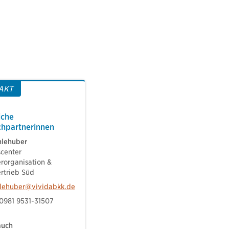
AKT
iche
hpartnerinnen
hlehuber
scenter
erorganisation &
ertrieb Süd
hlehuber@vividabkk.de
 0981 9531-31507
auch