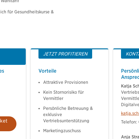
 Wahltarif
lich für Gesundheitskurse &
JETZT PROFITIEREN
KONT
es
Vorteile
Persönl
Ansprec
Attraktive Provisionen
Katja Sc
Kein Stornorisiko für
Vertrieb
Vermittler
Vermittl
Digitalv
Persönliche Betreuung &
katja.sc
exklusive
aket
Vertriebsunterstützung
Telefon:
Marketingzuschuss
Anja Str