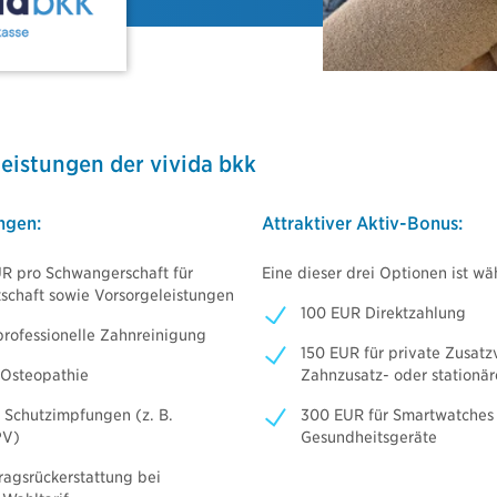
⇒ Downloads Nachhaltige Produkte
allversicherung
Video: So finden Sie Ihr Dokument
ige Produkte
 Blue Invest
Videos & Werbemedien
Blue Invest
leistungen der vivida bkk
nvest
Logos und Bildmaterialien
nvest Direktversicherung
nvest Unterstützungskasse
ngen:​
Attraktiver Aktiv-Bonus:
 pro Schwangerschaft für
Eine dieser drei Optionen ist wäh
chaft sowie Vorsorgeleistungen
100 EUR Direktzahlung​
 professionelle Zahnreinigung
150 EUR für private Zusatz
r Osteopathie
Zahnzusatz- oder stationär
r Schutzimpfungen (z. B.
300 EUR für Smartwatches 
PV)
Gesundheitsgeräte
ragsrückerstattung bei