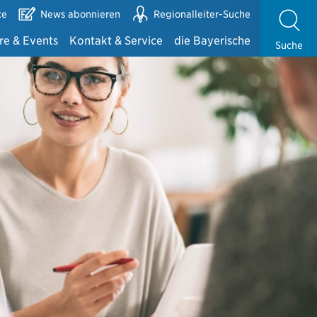
ce
News abonnieren
Regionalleiter-Suche
re & Events
Kontakt & Service
die Bayerische
Suche
e
Alles auf einen Blick
die Bayerische
 Bayerischen
Ansprechpartner Exklusivvertrieb
Zahlen & Fakten
te mit der DMA
Ansprechpartner Maklervertrieb
Zusammenarbeit mit der Bayerischen
Kundenbetreuung und -gewinnung
Fondsinformationen der Bayerischen
Partnerportale