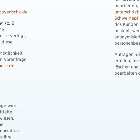
bearbeiten,
bayerische.de
unterschrieb
Schweigepfl
g (z. B.
des Kunden 
ne
besteht, wen
esse verfügt,
anonymisiert
 diese.
personenbez
Möglichkeit
Anfragen, d
en Voranfrage
erfüllen, m
nose.de
löschen und 
bearbeiten 
age wird
ittelte
wiesen.
ne
unikation
ss Ihre