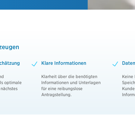
⇒ Downloads Nachhaltige Produkte
allversicherung
Video: So finden Sie Ihr Dokument
ige Produkte
 Blue Invest
Videos & Werbemedien
Blue Invest
nvest
Logos und Bildmaterialien
rzeugen
nvest Direktversicherung
nvest Unterstützungskasse
chätzung
Klare Informationen
Daten
nd
Klarheit über die benötigten
Keine
ls optimale
Informationen und Unterlagen
Speich
 nächstes
für eine reibungslose
Kunde
Antragstellung.
Inform