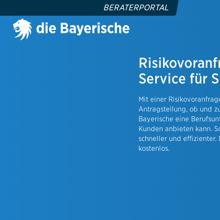
BERATERPORTAL
Risikovoranf
heit
Vermögen
Service für S
tzversicherung
MehrZins K
auszusatzversicherung
Vermögens
Mit einer Risikovoranfrag
kk
Antragstellung, ob und z
Bayerische eine Berufsunf
nte
Gewerbew
Kunden anbieten kann. So
schneller und effizienter. 
Branchenl
ut
kostenlos.
Betriebsha
ersicherung
Inhaltsver
äudeversicherung
Gewerblic
ar SOLO
Cyber-, Ma
Police
Firmenrech
sicherung
Unterstütz