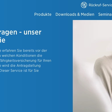
Rückruf-Servi
Produkte
Downloads & Medien
Semina
Alle anzeigen
ragen - unser
Downloadbereich - Hauptsuche
Online-Seminar
 & Finanzierung
ie
⇒ Downloads Altersvorsorge
Eventportal der
onto
wirksame Leistungen
e erfahren Sie bereits vor der
⇒ Downloads Einkommenssicherung
Bildungsangebo
u welchen Konditionen die
ähigkeitsversicherung für Ihren
elt
 wird die Antragstellung
⇒ Downloads Gesundheit
Dieser Service ist für Sie
ösungen
⇒ Downloads Hab & Gut
ftpflichtversicherung
sicherung
⇒ Downloads Kfz-Versicherung
he Gebäudeversicherung
schinenbruch- und
⇒ Downloads Gewerbe
tsschutzversicherung
ungskasse für Gewerbekunden