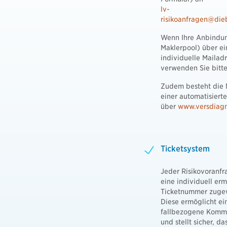
lv-
risikoanfragen@die
Wenn Ihre Anbindun
Maklerpool) über ei
individuelle Mailadr
verwenden Sie bitte
Zudem besteht die 
einer automatisiert
über
www.versdiag
Ticketsystem
Jeder Risikovoranfr
eine individuell erm
Ticketnummer zuge
Diese ermöglicht ei
fallbezogene Komm
und stellt sicher, da