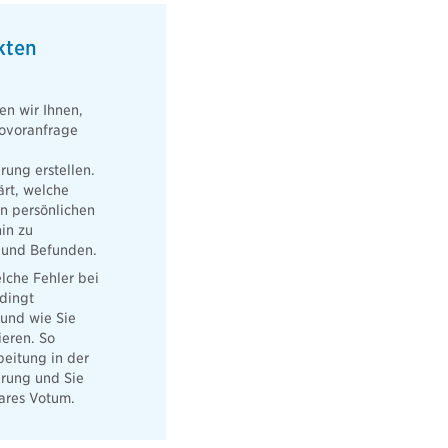
kten
en wir Ihnen,
kovoranfrage
rung erstellen.
lärt, welche
n persönlichen
in zu
 und Befunden.
lche Fehler bei
dingt
und wie Sie
ieren. So
beitung in der
erung und Sie
bares Votum.