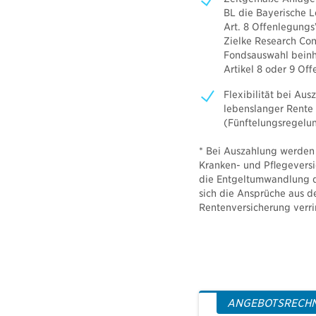
BL die Bayerische L
Art. 8 Offenlegung
Zielke Research Consu
Fondsauswahl beinha
Artikel 8 oder 9 O
Flexibilität bei Au
lebenslanger Rente
(Fünftelungsregelu
* Bei Auszahlung werden 
Kranken- und Pflegeversi
die Entgeltumwandlung 
sich die Ansprüche aus d
Rentenversicherung verr
ANGEBOTSRECH