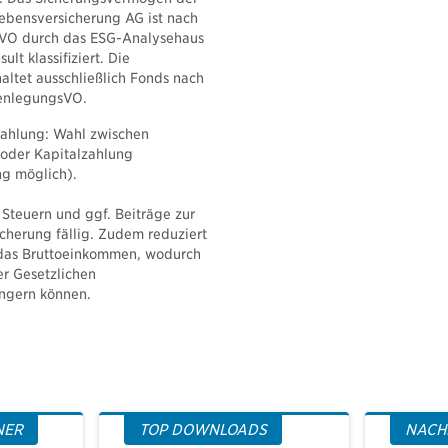
ebensversicherung AG ist nach
sVO durch das ESG-Analysehaus
lt klassifiziert. Die
ltet ausschließlich Fonds nach
ffenlegungsVO.
szahlung: Wahl zwischen
 oder Kapitalzahlung
ng möglich).
Steuern und ggf. Beiträge zur
cherung fällig. Zudem reduziert
das Bruttoeinkommen, wodurch
er Gesetzlichen
ingern können.
NER
TOP DOWNLOADS
NACH