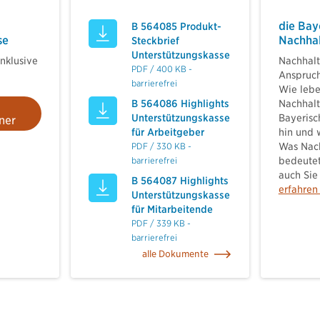
die Bay
B 564085 Produkt-
se
Nachhal
Steckbrief
Unterstützungskasse
nklusive
Nachhalti
PDF / 400 KB -
Anspruch
barrierefrei
Wie lebe
B 564086 Highlights
Nachhalt
Unterstützungskasse
Bayerisc
ner
für Arbeitgeber
hin und 
PDF / 330 KB -
Was Nach
barrierefrei
bedeute
auch Sie
B 564087 Highlights
erfahren
Unterstützungskasse
für Mitarbeitende
PDF / 339 KB -
barrierefrei
alle Dokumente