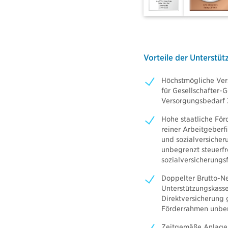
me-Police
Gruppenunf
icherung
cht für Haus- und Grundbesitzer
Nachhalt
Haftpflichtversicherung
Fondsrente
lterhaftpflicht
Vorteile der Unterstü
Basisrente 
terhaftpflicht
bAV Blue I
Höchstmögliche Ver
bAV Blue I
für Gesellschafter-
sicherung
Versorgungsbedarf 
bAV Blue I
icherung
Hohe staatliche För
r Versicherung
reiner Arbeitgeberf
rsicherung
und sozialversicher
unbegrenzt steuerfr
versicherung
sozialversicherungsf
versicherung
Doppelter Brutto-Ne
Unterstützungskasse
Direktversicherung 
Förderrahmen unberü
Zeitgemäße Anlage