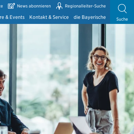
ce
News abonnieren
Regionalleiter-Suche
re & Events
Kontakt & Service
die Bayerische
Suche
e
Alles auf einen Blick
die Bayerische
 Bayerischen
Ansprechpartner Exklusivvertrieb
Zahlen & Fakten
te mit der DMA
Ansprechpartner Maklervertrieb
Zusammenarbeit mit der Bayerischen
Kundenbetreuung und -gewinnung
Fondsinformationen der Bayerischen
Partnerportale