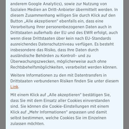
Ihnen an die Bayerische Online-Versicherungsagentur und -
anderem Google Analytics), sowie zur Nutzung von
Marketing GmbH zu zahlen, sondern bereits in der
Sozialen Medien an Dritt-Anbieter übermittelt werden. In
Versicherungsprämie enthalten. Weitere Vergütungen oder
diesem Zusammenhang willigen Sie durch Klick auf den
Zuwendungen erhält die Bayerische Online-
Button „Alle akzeptieren" ebenfalls ein, dass eine
Versicherungsagentur und -Marketing GmbH nicht.
Verarbeitung Ihrer personenbezogenen Daten auch in
Drittstaaten außerhalb der EU und des EWR erfolgt, auch
Gemeinsame Stelle im Sinne des § 11a Abs. 1 GewO
wenn diese Drittstaaten über kein nach EU-Standards
DIHK ­ Deutscher Industrie- und Handelskammertag
ausreichendes Datenschutzniveau verfügen. Es besteht
Breite Straße 29, 10178 Berlin, www.dihk.de
insbesondere das Risiko, dass Ihre Daten durch
Tel.: 0180-600-585-0*
ausländische Behörden zu Kontroll- und zu
* 20 Cent/Min aus dem deutschen Festnetz, höchstens 60
Überwachungszwecken, möglicherweise auch ohne
Cent/Minute aus Mobilfunknetzen
Rechtsbehelfsmöglichkeiten, verarbeitet werden können.
Registrierungsnummer
Weitere Informationen zu den mit Datentransfers in
D-FBXS-LE7YB-11
Drittstaaten verbundenen Risiken finden Sie unter diesem
Link
.
Beteiligungen an bzw. von Versicherungsunternehmen
die Bayerische Online-Versicherungsagentur und -Marketing
Mit einem Klick auf „Alle akzeptieren" bestätigen Sie,
GmbH hält keine Beteiligungen an Stimmrechten oder dem
dass Sie mit dem Einsatz aller Cookies einverstanden
Kapital von Versicherungsunternehmen.
sind. Sie können die Cookie-Einstellungen mit einem
Klick auf „Mehr Informationen" anpassen und damit
Es besteht eine mittelbare Beteiligung von über 10% an den
selbst bestimmen, welche Cookies Sie im Einzelnen
Stimmrechten bzw. am Kapital der die Bayerische Online-
zulassen möchten.
Versicherungsagentur und -Marketing GmbH durch die BY die