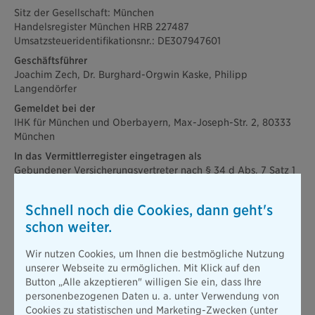
Sitz der Gesellschaft: München
Handelsregister München HRB 227487
Umsatzsteueridentifikationsnr.: DE307947601
Geschäftsführer
Joachim Zech, Dr. Burghard-Orgwin Kaske, Philipp
Langendörfer
Gemeldet bei der
IHK für München und Oberbayern, Max-Joseph-Str. 2, 80333
München
In das Vermittlerregister eingetragen als
Gebundener Versicherungsvertreter nach § 34 d Abs. 7 Satz 1
Nr. 1 GewO
Zu überprüfen unter
Schnell noch die Cookies, dann geht's
www.vermittlerregister.info
schon weiter.
Beratung und Vergütung
die Bayerische Online-Versicherungsagentur und -Marketing
Wir nutzen Cookies, um Ihnen die bestmögliche Nutzung
GmbH bietet im Zuge der Vermittlung eine Beratung gemäß
unserer Webseite zu ermöglichen. Mit Klick auf den
den gesetzlichen Vorgaben an und erhält für die erfolgreiche
Button „Alle akzeptieren" willigen Sie ein, dass Ihre
Vermittlung eines Versicherungsvertrages eine Provision vom
personenbezogenen Daten u. a. unter Verwendung von
Produktanbieter. Diese Provision ist somit nicht separat von
Cookies zu statistischen und Marketing-Zwecken (unter