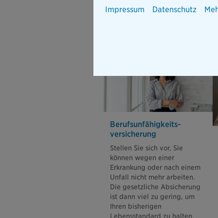
Impressum
Datenschutz
Meh
Unsere Versicheru
Berufsunfähigkeits­
versicherung
Stellen Sie sich vor, Sie
können wegen einer
Erkrankung oder nach einem
Unfall nicht mehr arbeiten.
Die gesetzliche Absicherung
ist dann viel zu gering, um
Ihren bisherigen
Lebensstandard zu halten.