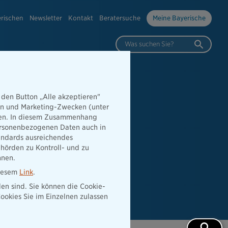
erischen
Newsletter
Kontakt
Beratersuche
Meine Bayerische
Was suchen Sie?
 den Button „Alle akzeptieren"
hen und Marketing-Zwecken (unter
rden. In diesem Zusammenhang
 personenbezogenen Daten auch in
tandards ausreichendes
hörden zu Kontroll- und zu
nnen.
diesem
Link
.
den sind. Sie können die Cookie-
ookies Sie im Einzelnen zulassen