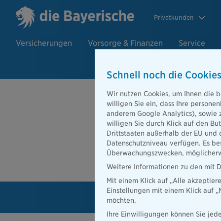
Privatkunden
Versicherungen
Vorsorge & Finanzen
Service
Schnell noch die Cookies
Wir nutzen Cookies, um Ihnen die b
Arbeitskraft
willigen Sie ein, dass Ihre person
anderem Google Analytics), sowie 
Ihre Arbeitskraft ist eine
willigen Sie durch Klick auf den Bu
Absicherung nicht aus, u
Drittstaaten außerhalb der EU und 
leistungsstarken Produkt
Datenschutzniveau verfügen. Es bes
Grundfähigkeitsabsicher
Überwachungszwecken, möglicherwe
Weitere Informationen zu den mit D
Mit einem Klick auf „Alle akzeptier
Einstellungen mit einem Klick auf 
möchten.
Ihre Einwilligungen können Sie jede