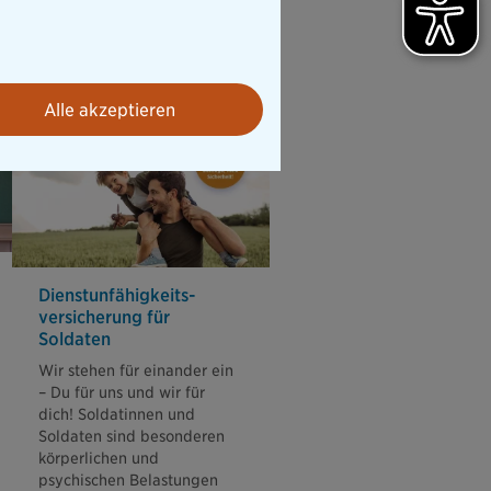
Alle akzeptieren
Dienstunfähigkeits­
versicherung für
Soldaten
Wir stehen für einander ein
– Du für uns und wir für
dich! Soldatinnen und
Soldaten sind besonderen
körperlichen und
psychischen Belastungen