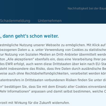
Nachhaltigkeit bei der Bay
Schadenmeldung
Unternehmen
, dann geht's schon weiter.
estmögliche Nutzung unserer Webseite zu ermöglichen. Mit Klick auf
sicherung
enbezogenen Daten u. a. unter Verwendung von Cookies zu statistisc
zur Nutzung von Sozialen Medien an Dritt-Anbieter übermittelt we
s Ihrer höchsten Güter. Bei Verlust reicht die gesetzliche
tton „Alle akzeptieren" ebenfalls ein, dass eine Verarbeitung Ihrer
m Ihren Lebensstandard zu halten. Wählen Sie aus
des EWR erfolgt, auch wenn diese Drittstaaten über kein nach EU-S
en zur Absicherung von Berufs- bis
teht insbesondere das Risiko, dass Ihre Daten durch ausländische Be
ung.
ise auch ohne Rechtsbehelfsmöglichkeiten, verarbeitet werden kö
atentransfers in Drittstaaten verbundenen Risiken finden Sie unter 
en" bestätigen Sie, dass Sie mit dem Einsatz aller Cookies einverstan
„Mehr Informationen" anpassen und damit selbst bestimmen, welche C
rzeit mit Wirkung für die Zukunft widerrufen.