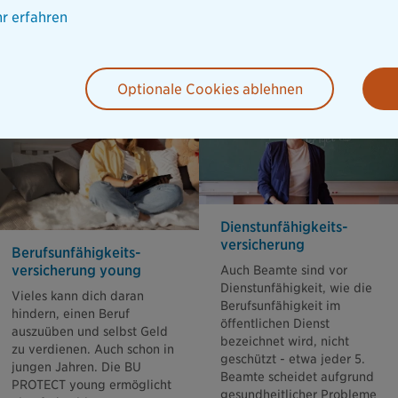
r erfahren
ngen zur Absicherung Ihrer Arbeitskraft
Optionale Cookies ablehnen
Dienstunfähigkeits­
versicherung
Berufsunfähigkeits­
versicherung young
Auch Beamte sind vor
Dienstunfähigkeit, wie die
Vieles kann dich daran
Berufsunfähigkeit im
hindern, einen Beruf
öffentlichen Dienst
auszuüben und selbst Geld
bezeichnet wird, nicht
zu verdienen. Auch schon in
geschützt - etwa jeder 5.
jungen Jahren. Die BU
Beamte scheidet aufgrund
PROTECT young ermöglicht
gesundheitlicher Probleme