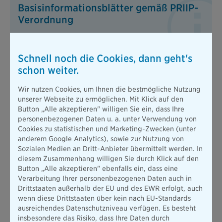
Basisinformationsblätter gemäß PRIIP-
Verordnung
Hier finden Sie die gesetzlich vorgeschriebenen
Basisinformationsblätter für die
Schnell noch die Cookies, dann geht's
"Kapitallebensversicherung".
schon weiter.
Zu den Basisinformationsblättern
Wir nutzen Cookies, um Ihnen die bestmögliche Nutzung
unserer Webseite zu ermöglichen. Mit Klick auf den
Button „Alle akzeptieren" willigen Sie ein, dass Ihre
Für wen ist eine Kapitallebensversicherung
personenbezogenen Daten u. a. unter Verwendung von
geeignet?
Cookies zu statistischen und Marketing-Zwecken (unter
anderem Google Analytics), sowie zur Nutzung von
Sozialen Medien an Dritt-Anbieter übermittelt werden. In
Die Kapitallebensversicherung lässt sich genau an Ihre
diesem Zusammenhang willigen Sie durch Klick auf den
Vorstellungen anpassen. Dabei spielt es keine Rolle, ob Sie in
Button „Alle akzeptieren" ebenfalls ein, dass eine
der Ausbildung oder im Beruf stehen, angestellt,
Verarbeitung Ihrer personenbezogenen Daten auch in
selbstständig oder im öffentlichen Dienst tätig sind. Oder ob
Drittstaaten außerhalb der EU und des EWR erfolgt, auch
Sie bereits für eine Familie sorgen oder erst an deren
wenn diese Drittstaaten über kein nach EU-Standards
Gründung denken. Außerdem kombiniert die
ausreichendes Datenschutzniveau verfügen. Es besteht
Kapitallebensversicherung die finanzielle Absicherung Ihrer
insbesondere das Risiko, dass Ihre Daten durch
Angehörigen mit Ihrer persönlichen Altersvorsorge.