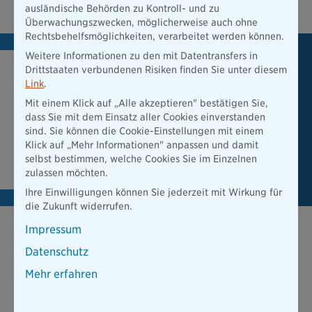
ausländische Behörden zu Kontroll- und zu
Überwachungszwecken, möglicherweise auch ohne
Rechtsbehelfsmöglichkeiten, verarbeitet werden können.
Weitere Informationen zu den mit Datentransfers in
Drittstaaten verbundenen Risiken finden Sie unter diesem
Ich möchte mehr erfahren
Link
.
Mit einem Klick auf „Alle akzeptieren" bestätigen Sie,
Fordern Sie hier Ihr persönliches Angebot an und lassen Sie
dass Sie mit dem Einsatz aller Cookies einverstanden
sich unverbindlich beraten.
sind. Sie können die Cookie-Einstellungen mit einem
Klick auf „Mehr Informationen" anpassen und damit
Beratung anfordern
selbst bestimmen, welche Cookies Sie im Einzelnen
zulassen möchten.
Ihre Einwilligungen können Sie jederzeit mit Wirkung für
die Zukunft widerrufen.
Impressum
Das könnte Sie auch interessieren:
Datenschutz
Mehr erfahren