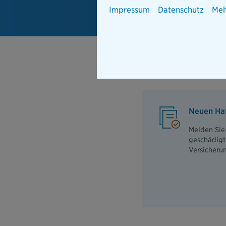
Impressum
Datenschutz
Meh
Neuen Haf
Melden Sie
geschädigt 
Versicheru