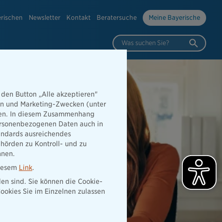
erischen
Newsletter
Kontakt
Beratersuche
Meine Bayerische
Was suchen Sie?
 den Button „Alle akzeptieren"
hen und Marketing-Zwecken (unter
rden. In diesem Zusammenhang
 personenbezogenen Daten auch in
tandards ausreichendes
hörden zu Kontroll- und zu
nnen.
diesem
Link
.
den sind. Sie können die Cookie-
ookies Sie im Einzelnen zulassen