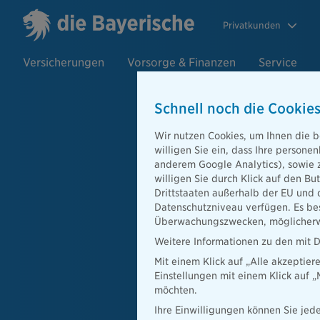
Privatkunden
Versicherungen
Vorsorge & Finanzen
Service
Schnell noch die Cookies
Haftpflicht
Wir nutzen Cookies, um Ihnen die b
willigen Sie ein, dass Ihre person
anderem Google Analytics), sowie 
Nutzen Sie einfach unser
willigen Sie durch Klick auf den Bu
Haftpflicht-Schaden zu 
Drittstaaten außerhalb der EU und 
Datenschutzniveau verfügen. Es bes
Alle Angaben digital 
Überwachungszwecken, möglicherwe
Weitere Informationen zu den mit D
Zusammenfassung per
Mit einem Klick auf „Alle akzeptier
Einstellungen mit einem Klick auf 
Sichere SSL-verschlü
möchten.
Ihre Einwilligungen können Sie jede