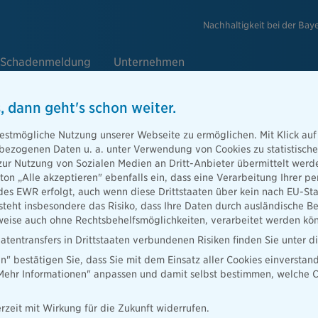
Nachhaltigkeit bei der Bay
Schadenmeldung
Unternehmen
, dann geht's schon weiter.
schaden melden
estmögliche Nutzung unserer Webseite zu ermöglichen. Mit Klick auf
enbezogenen Daten u. a. unter Verwendung von Cookies zu statistisc
zur Nutzung von Sozialen Medien an Dritt-Anbieter übermittelt we
 Online-Formular, um einen
tton „Alle akzeptieren" ebenfalls ein, dass eine Verarbeitung Ihrer
melden. Wir kümmern uns!
des EWR erfolgt, auch wenn diese Drittstaaten über kein nach EU-S
teht insbesondere das Risiko, dass Ihre Daten durch ausländische Be
hinterlegen
ise auch ohne Rechtsbehelfsmöglichkeiten, verarbeitet werden kö
atentransfers in Drittstaaten verbundenen Risiken finden Sie unter 
 E-Mail
en" bestätigen Sie, dass Sie mit dem Einsatz aller Cookies einverstan
„Mehr Informationen" anpassen und damit selbst bestimmen, welche C
sselte Datenübertragung
rzeit mit Wirkung für die Zukunft widerrufen.