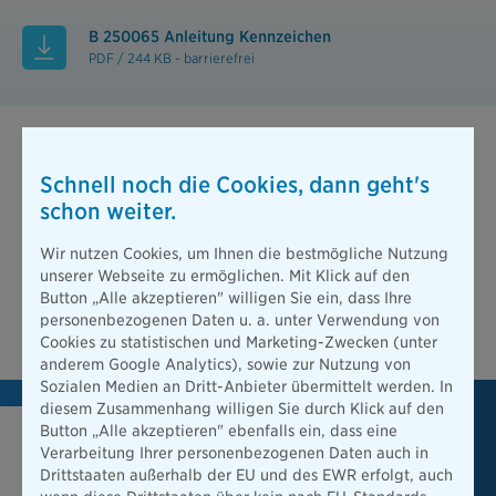
B 250065 Anleitung Kennzeichen
PDF / 244 KB - barrierefrei
Schnell noch die Cookies, dann geht's
Muster-Produkt-Informationsblätter
schon weiter.
Hier finden Sie die gesetzlich vorgeschriebenen Muster-
Wir nutzen Cookies, um Ihnen die bestmögliche Nutzung
Produktinformationsblätter für die Kfz-Versicherung.
unserer Webseite zu ermöglichen. Mit Klick auf den
Button „Alle akzeptieren" willigen Sie ein, dass Ihre
Zu den Produktinformationsblättern
personenbezogenen Daten u. a. unter Verwendung von
Cookies zu statistischen und Marketing-Zwecken (unter
anderem Google Analytics), sowie zur Nutzung von
Sozialen Medien an Dritt-Anbieter übermittelt werden. In
diesem Zusammenhang willigen Sie durch Klick auf den
Button „Alle akzeptieren" ebenfalls ein, dass eine
Wir versichern auch Ihren E-
Verarbeitung Ihrer personenbezogenen Daten auch in
Drittstaaten außerhalb der EU und des EWR erfolgt, auch
Scooter!