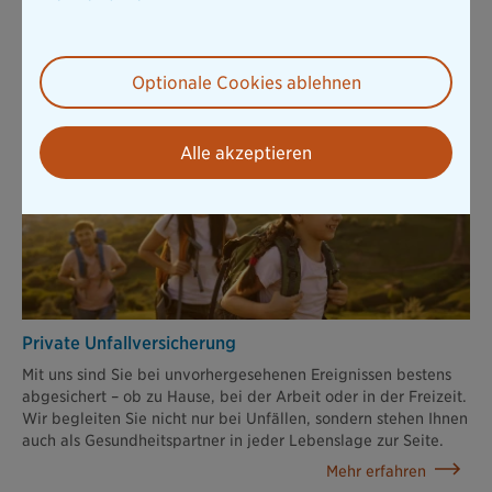
Motorradversicherung
Unsere Motorradversicherung hilft Ihnen, den finanziellen
Optionale Cookies ablehnen
Aufwand nach einem Schaden gering zu halten.
Mehr erfahren
Alle akzeptieren
Private Unfallversicherung
Mit uns sind Sie bei unvorhergesehenen Ereignissen bestens
abgesichert – ob zu Hause, bei der Arbeit oder in der Freizeit.
Wir begleiten Sie nicht nur bei Unfällen, sondern stehen Ihnen
auch als Gesundheitspartner in jeder Lebenslage zur Seite.
Mehr erfahren