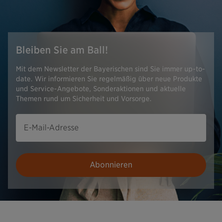
Bleiben Sie am Ball!
Mit dem Newsletter der Bayerischen sind Sie immer up-to-
date. Wir informieren Sie regelmäßig über neue Produkte
und Service-Angebote, Sonderaktionen und aktuelle
Themen rund um Sicherheit und Vorsorge.
E-Mail-Adresse
Abonnieren