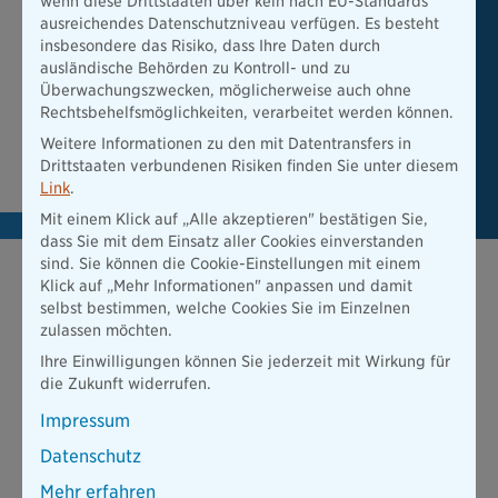
wenn diese Drittstaaten über kein nach EU-Standards
ausreichendes Datenschutzniveau verfügen. Es besteht
E-Scooter sind schon länger voll im Trend! Immer mehr
insbesondere das Risiko, dass Ihre Daten durch
Menschen bevorzugen die neue Fortbewegung mit den
ausländische Behörden zu Kontroll- und zu
Elektrokleinstfahrzeugen. Versichern Sie jetzt auch Ihren E-
Überwachungszwecken, möglicherweise auch ohne
Scooter bei uns.
Rechtsbehelfsmöglichkeiten, verarbeitet werden können.
Weitere Informationen zu den mit Datentransfers in
Zur E-Scooter-Versicherung
Drittstaaten verbundenen Risiken finden Sie unter diesem
Link
.
Mit einem Klick auf „Alle akzeptieren" bestätigen Sie,
dass Sie mit dem Einsatz aller Cookies einverstanden
sind. Sie können die Cookie-Einstellungen mit einem
Klick auf „Mehr Informationen" anpassen und damit
Das könnte Sie auch interessieren
selbst bestimmen, welche Cookies Sie im Einzelnen
zulassen möchten.
Ihre Einwilligungen können Sie jederzeit mit Wirkung für
die Zukunft widerrufen.
Impressum
Datenschutz
Mehr erfahren