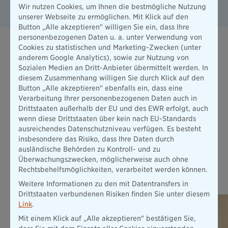
Wir nutzen Cookies, um Ihnen die bestmögliche Nutzung
unserer Webseite zu ermöglichen. Mit Klick auf den
Button „Alle akzeptieren" willigen Sie ein, dass Ihre
personenbezogenen Daten u. a. unter Verwendung von
Cookies zu statistischen und Marketing-Zwecken (unter
anderem Google Analytics), sowie zur Nutzung von
Podcasts
Sozialen Medien an Dritt-Anbieter übermittelt werden. In
diesem Zusammenhang willigen Sie durch Klick auf den
Button „Alle akzeptieren" ebenfalls ein, dass eine
Die Bayerische denkt über die Grenzen des Versicherns
Verarbeitung Ihrer personenbezogenen Daten auch in
hinaus - das zeigt sich auch in den Themen der beiden
Drittstaaten außerhalb der EU und des EWR erfolgt, auch
Podcasts "FRAUSICHERT" und "Süße Zitronen". Hören Sie
wenn diese Drittstaaten über kein nach EU-Standards
doch einfach mal rein.
ausreichendes Datenschutzniveau verfügen. Es besteht
Zu den Podcasts
insbesondere das Risiko, dass Ihre Daten durch
ausländische Behörden zu Kontroll- und zu
Überwachungszwecken, möglicherweise auch ohne
Rechtsbehelfsmöglichkeiten, verarbeitet werden können.
Ratgeber
Weitere Informationen zu den mit Datentransfers in
Drittstaaten verbundenen Risiken finden Sie unter diesem
Link
.
Mit einem Klick auf „Alle akzeptieren" bestätigen Sie,