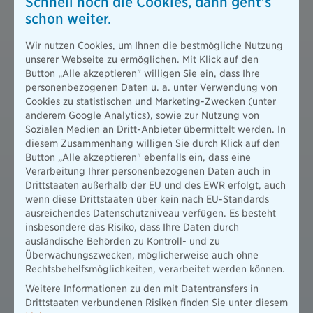
Schnell noch die Cookies, dann geht's
schon weiter.
Wir nutzen Cookies, um Ihnen die bestmögliche Nutzung
unserer Webseite zu ermöglichen. Mit Klick auf den
Button „Alle akzeptieren" willigen Sie ein, dass Ihre
personenbezogenen Daten u. a. unter Verwendung von
Cookies zu statistischen und Marketing-Zwecken (unter
anderem Google Analytics), sowie zur Nutzung von
Sozialen Medien an Dritt-Anbieter übermittelt werden. In
diesem Zusammenhang willigen Sie durch Klick auf den
Button „Alle akzeptieren" ebenfalls ein, dass eine
Alternativ können Sie über diesen QR-Code eine Fotoüberweisung
Verarbeitung Ihrer personenbezogenen Daten auch in
vornehmen. Einfach in Ihrer Banking-App einscannen.
Drittstaaten außerhalb der EU und des EWR erfolgt, auch
wenn diese Drittstaaten über kein nach EU-Standards
Spendenbescheinigung
ausreichendes Datenschutzniveau verfügen. Es besteht
insbesondere das Risiko, dass Ihre Daten durch
ausländische Behörden zu Kontroll- und zu
Gerne stellen wir Ihnen eine Zuwendungsbescheinigung für
Überwachungszwecken, möglicherweise auch ohne
Ihre Spende aus. Bitte füllen Sie hierzu folgendes
Rechtsbehelfsmöglichkeiten, verarbeitet werden können.
Kontaktformular aus.
Weitere Informationen zu den mit Datentransfers in
Zum Online-Formular "Spendenbescheinigung anfordern"
Drittstaaten verbundenen Risiken finden Sie unter diesem