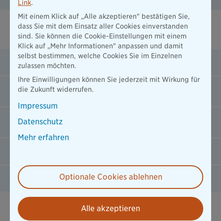
Link
.
Mit einem Klick auf „Alle akzeptieren" bestätigen Sie,
dass Sie mit dem Einsatz aller Cookies einverstanden
Informationen zur Erwin Flieger Stiftung
sind. Sie können die Cookie-Einstellungen mit einem
Klick auf „Mehr Informationen" anpassen und damit
selbst bestimmen, welche Cookies Sie im Einzelnen
Stiftungsrat
zulassen möchten.
Ihre Einwilligungen können Sie jederzeit mit Wirkung für
Wie werden Projekte entschieden?
die Zukunft widerrufen.
Impressum
Stiftungszweck
Datenschutz
Mehr erfahren
Ansprechpartnerin zur Stiftung
Optionale Cookies ablehnen
Ansprechpartnerin für Presseanfragen
Alle akzeptieren
Weiteres Engagement der Bayerischen