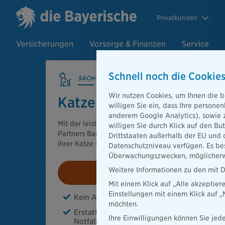
Privatkunden
Versicherungen
Vorsorge & Finanzen
Service
Schnell noch die Cookies
SACH-VERSICHERUNGEN
Wir nutzen Cookies, um Ihnen die b
Katzen-Krankenversiche
willigen Sie ein, dass Ihre person
anderem Google Analytics), sowie 
Mit der leistungsstarken Katzen-Krankenvollversic
willigen Sie durch Klick auf den Bu
Partners Barmenia sichern Sie die Behandlung un
Drittstaaten außerhalb der EU und 
Ihrer Katze finanziell ab.
Datenschutzniveau verfügen. Es bes
Überwachungszwecken, möglicherwe
Weitere Informationen zu den mit D
Jetzt berechnen!
Mit einem Klick auf „Alle akzeptier
Einstellungen mit einem Klick auf 
Kein Ausschluss von Krankheiten wie Hüftd
möchten.
Erstattung bis zum 4-fachen Satz für die
Ihre Einwilligungen können Sie jede
Notfallversorgung im tierärztlichen Notdie