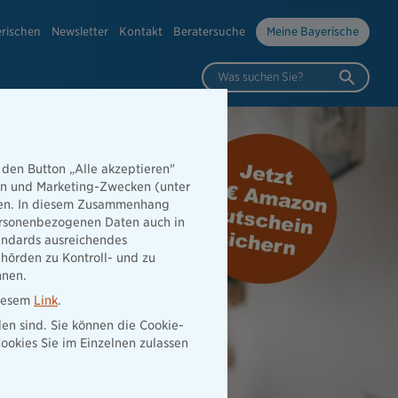
erischen
Newsletter
Kontakt
Beratersuche
Meine Bayerische
Was suchen Sie?
 den Button „Alle akzeptieren"
hen und Marketing-Zwecken (unter
rden. In diesem Zusammenhang
 personenbezogenen Daten auch in
tandards ausreichendes
hörden zu Kontroll- und zu
nnen.
diesem
Link
.
den sind. Sie können die Cookie-
ookies Sie im Einzelnen zulassen