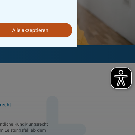
Alle akzeptieren
recht
entliche Kündigungsrecht
m Leistungsfall ab dem