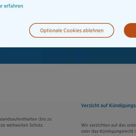
r erfahren
skosten
Optionale Cookies ablehnen
Verzicht auf Kündigungs
landsaufenthalten (bis zu
tze weltweiten Schutz.
Wir verzichten auf das ord
oder das Kündigungsrecht i