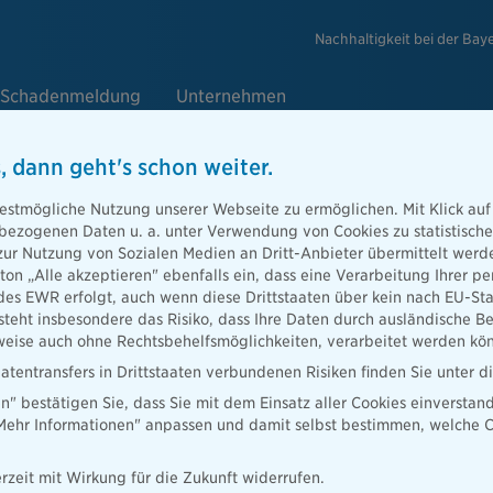
Nachhaltigkeit bei der Bay
Schadenmeldung
Unternehmen
, dann geht's schon weiter.
estmögliche Nutzung unserer Webseite zu ermöglichen. Mit Klick auf
rung
enbezogenen Daten u. a. unter Verwendung von Cookies zu statistisc
zur Nutzung von Sozialen Medien an Dritt-Anbieter übermittelt we
herung unseres
tton „Alle akzeptieren" ebenfalls ein, dass eine Verarbeitung Ihrer
d Operationen
des EWR erfolgt, auch wenn diese Drittstaaten über kein nach EU-S
teht insbesondere das Risiko, dass Ihre Daten durch ausländische Be
ise auch ohne Rechtsbehelfsmöglichkeiten, verarbeitet werden kö
atentransfers in Drittstaaten verbundenen Risiken finden Sie unter 
en" bestätigen Sie, dass Sie mit dem Einsatz aller Cookies einverstan
„Mehr Informationen" anpassen und damit selbst bestimmen, welche C
ysplasie
rzeit mit Wirkung für die Zukunft widerrufen.
nst