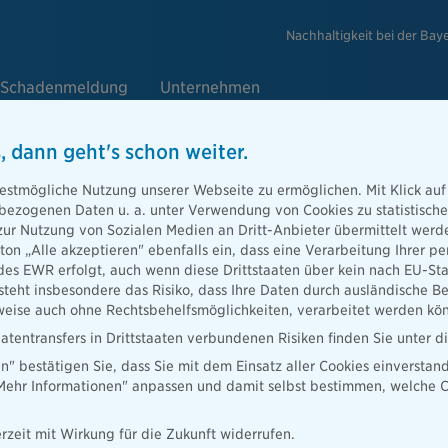
Nachhaltigkeit bei der Bay
Schadenmeldung
Unternehmen
, dann geht's schon weiter.
estmögliche Nutzung unserer Webseite zu ermöglichen. Mit Klick auf
tzversicherungen
enbezogenen Daten u. a. unter Verwendung von Cookies zu statistisc
zur Nutzung von Sozialen Medien an Dritt-Anbieter übermittelt we
zusatzversicherung stellen Sie sicher, dass Sie im
tton „Alle akzeptieren" ebenfalls ein, dass eine Verarbeitung Ihrer
ögliche Behandlung erhalten. Bei uns können Sie aus
des EWR erfolgt, auch wenn diese Drittstaaten über kein nach EU-S
ot wählen – von der Zahnzusatz- bis zur
teht insbesondere das Risiko, dass Ihre Daten durch ausländische Be
ise auch ohne Rechtsbehelfsmöglichkeiten, verarbeitet werden kö
atentransfers in Drittstaaten verbundenen Risiken finden Sie unter 
en" bestätigen Sie, dass Sie mit dem Einsatz aller Cookies einverstan
„Mehr Informationen" anpassen und damit selbst bestimmen, welche C
rzeit mit Wirkung für die Zukunft widerrufen.