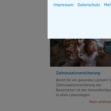
Impressum
Datenschutz
Meh
Zahnzusatzver­sic
Zahn­zusatz­versicherung
Bereit für ein gesundes Lächeln? 
Zahnzusatzversicherung der
Bayerischen ist der Gesundheitsp
in allen Lebenslagen.
Mehr erfahre