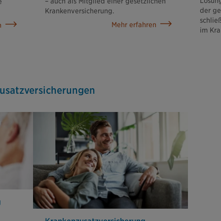
Lösung
– auch als Mitglied einer gesetzlichen
e
der ge
Krankenversicherung.
schlie
Mehr erfahren
n
im Kra
usatz­versicherungen
g