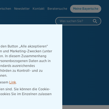
erischen
Newsletter
Kontakt
Beratersuche
Meine Bayerische
Was suchen Sie?
 den Button „Alle akzeptieren"
hen und Marketing-Zwecken (unter
rden. In diesem Zusammenhang
 personenbezogenen Daten auch in
tandards ausreichendes
hörden zu Kontroll- und zu
nnen.
diesem
Link
.
den sind. Sie können die Cookie-
ookies Sie im Einzelnen zulassen