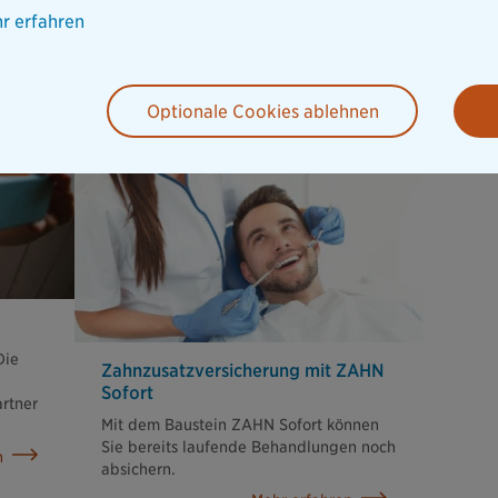
r erfahren
herungen in der Übersicht
Optionale Cookies ablehnen
Die
Zahnzusatz­versicherung mit ZAHN
Sofort
artner
Mit dem Baustein ZAHN Sofort können
Sie bereits laufende Behandlungen noch
n
absichern.