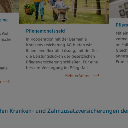
eine
Pfleg
Pflege­monatsgeld
Mit ei
s Gut.
vermei
In Kooperation mit der Barmenia
rische
im Fal
Krankenversicherung AG bieten wir
Gleich
Ihnen eine flexible Lösung, mit der Sie
anges
die Leistungslücken der gesetzlichen
Erbe 
Pflegeversicherung schließen. Für eine
bessere Versorgung im Pflegefall.
imale
Mehr erfahren
n
 den Kranken- und Zahnzusatzver­sicherungen de