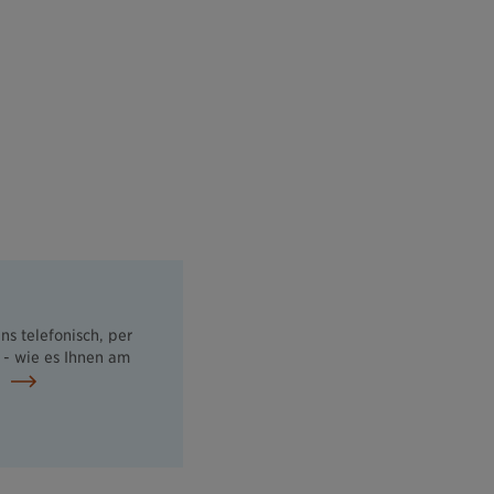
ns telefonisch, per
 - wie es Ihnen am
.