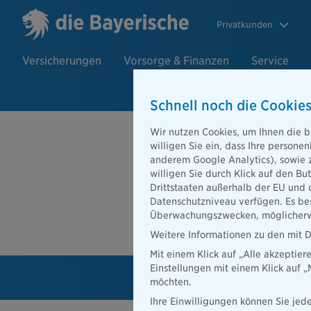
Privatkunden
Versicherungen
Vorsorge & Finanzen
Service
Schnell noch die Cookies
Wir nutzen Cookies, um Ihnen die b
Krankenzusa
willigen Sie ein, dass Ihre person
anderem Google Analytics), sowie 
Mit der passenden Kranken
willigen Sie durch Klick auf den Bu
Krankheitsfall die bestm
Drittstaaten außerhalb der EU und 
einem vielfältigen Angeb
Datenschutzniveau verfügen. Es bes
Krankenvollversicherung.
Überwachungszwecken, möglicherwe
Weitere Informationen zu den mit D
Mit einem Klick auf „Alle akzeptier
Einstellungen mit einem Klick auf 
möchten.
Ihre Einwilligungen können Sie jede