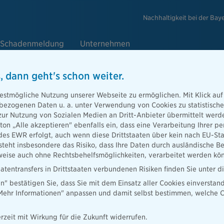
Nachhaltigkeit bei der Bay
Schadenmeldung
Unternehmen
, dann geht's schon weiter.
estmögliche Nutzung unserer Webseite zu ermöglichen. Mit Klick auf
enbezogenen Daten u. a. unter Verwendung von Cookies zu statistisc
zur Nutzung von Sozialen Medien an Dritt-Anbieter übermittelt we
ller
tton „Alle akzeptieren" ebenfalls ein, dass eine Verarbeitung Ihrer
des EWR erfolgt, auch wenn diese Drittstaaten über kein nach EU-S
teht insbesondere das Risiko, dass Ihre Daten durch ausländische Be
ise auch ohne Rechtsbehelfsmöglichkeiten, verarbeitet werden kö
atentransfers in Drittstaaten verbundenen Risiken finden Sie unter 
en" bestätigen Sie, dass Sie mit dem Einsatz aller Cookies einverstan
„Mehr Informationen" anpassen und damit selbst bestimmen, welche C
rzeit mit Wirkung für die Zukunft widerrufen.