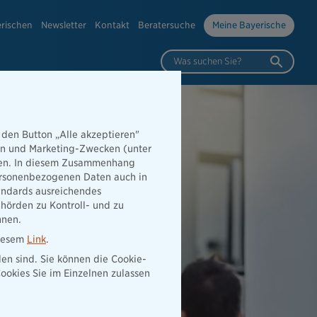
erischen
Newsletter
Kontakt
Beratersuche
Meine Bayerische
Was suchen Sie?
 den Button „Alle akzeptieren"
hen und Marketing-Zwecken (unter
rden. In diesem Zusammenhang
 personenbezogenen Daten auch in
tandards ausreichendes
hörden zu Kontroll- und zu
nnen.
diesem
Link
.
den sind. Sie können die Cookie-
ookies Sie im Einzelnen zulassen