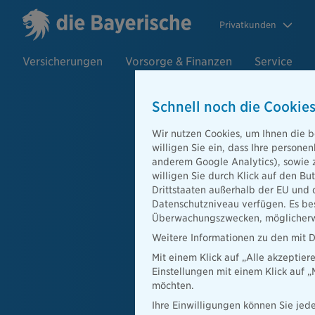
Privatkunden
Versicherungen
Vorsorge & Finanzen
Service
Schnell noch die Cookies
Hausrat- un
Schaden me
Wir nutzen Cookies, um Ihnen die b
willigen Sie ein, dass Ihre person
anderem Google Analytics), sowie 
Nutzen Sie einfach unser
willigen Sie durch Klick auf den Bu
Hausrat- oder Wohngebä
Drittstaaten außerhalb der EU und 
kümmern uns!
Datenschutzniveau verfügen. Es bes
Überwachungszwecken, möglicherwe
Alle Angaben digital 
Weitere Informationen zu den mit D
Mit einem Klick auf „Alle akzeptier
Zusammenfassung per
Einstellungen mit einem Klick auf 
möchten.
Sichere SSL-verschlü
Ihre Einwilligungen können Sie jede