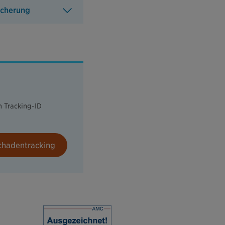
icherung
h Tracking-ID
chadentracking