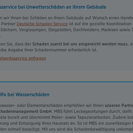
service bei Unwetterschäden an Ihrem Gebäude
en wir Ihnen bei Schäden an Ihrem Gebäude auf Wunsch einen Handw
r Partner
Deutsche Schaden Service
ist auf die gezielte Koordinatio
Dächern, Verglasungen, Stegplatten, Dachfenstern, Markisen sowie 
.
ten Sie, dass der
Schaden zuerst bei uns eingereicht werden muss
, 
 die Angabe Ihrer Schadennummer erforderlich ist.
dwerksservice anfragen
ilfe bei Wasserschäden
swasser- oder Elementarschäden empfehlen wir Ihnen
unseren Partn
Schadenmanagement GmbH
. MBS führt Leckageortungen durch, stell
äte bereit und übernimmt Maler- sowie Tapezierarbeiten. Zudem bie
rung und Entsorgung Ihres Hausrats an. So ist MBS ein zuverlässiger P
en schnell beseitigt. Mit uns wird die Schadenbewältigung unkompliz