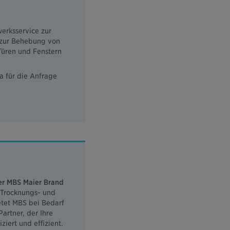
erksservice zur
n zur Behebung von
Türen und Fenstern
da für die Anfrage
er MBS Maier Brand
t Trocknungs- und
tet MBS bei Bedarf
artner, der Ihre
iert und effizient.