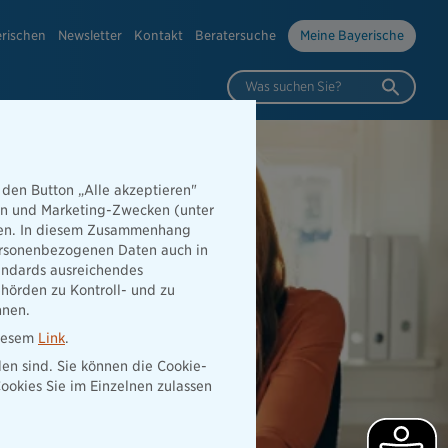
erischen
Newsletter
Kontakt
Beratersuche
Meine Bayerische
Was suchen Sie?
 den Button „Alle akzeptieren"
hen und Marketing-Zwecken (unter
rden. In diesem Zusammenhang
 personenbezogenen Daten auch in
tandards ausreichendes
hörden zu Kontroll- und zu
nnen.
diesem
Link
.
den sind. Sie können die Cookie-
ookies Sie im Einzelnen zulassen