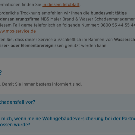
ormationen finden Sie
in diesem Infoblatt
.
forderliche Trocknung empfehlen wir Ihnen die
bundesweit tätige
densanierungsfirma
MBS Maier Brand & Wasser Schadenmanageme
 diesem Fall gerne telefonisch an folgende Nummer:
0800 55 44 55 4
w.mbs-service.de
ten Sie, dass dieser Service ausschließlich im Rahmen von
Wassersch
ser- oder Elementarereignissen
genutzt werden kann.
?
. Damit Sie immer bestens informiert sind.
chadensfall vor?
 mich, wenn meine Wohngebäudeversicherung bei der Partne
lossen wurde?