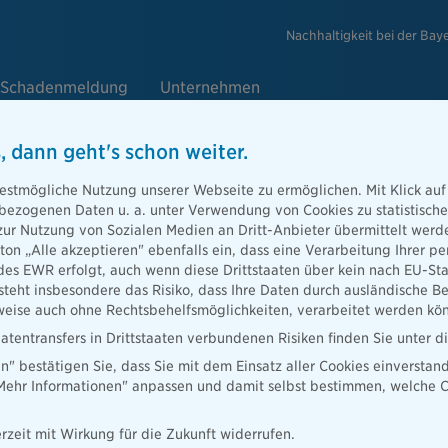
Nachhaltigkeit bei der Bay
Schadenmeldung
Unternehmen
, dann geht's schon weiter.
d Wohngebäude-
lden
estmögliche Nutzung unserer Webseite zu ermöglichen. Mit Klick auf
enbezogenen Daten u. a. unter Verwendung von Cookies zu statistisc
zur Nutzung von Sozialen Medien an Dritt-Anbieter übermittelt we
 Online-Formular, um einen
tton „Alle akzeptieren" ebenfalls ein, dass eine Verarbeitung Ihrer
ude-Schaden zu melden. Wir
des EWR erfolgt, auch wenn diese Drittstaaten über kein nach EU-S
teht insbesondere das Risiko, dass Ihre Daten durch ausländische Be
ise auch ohne Rechtsbehelfsmöglichkeiten, verarbeitet werden kö
hinterlegen
atentransfers in Drittstaaten verbundenen Risiken finden Sie unter 
en" bestätigen Sie, dass Sie mit dem Einsatz aller Cookies einverstan
 E-Mail
„Mehr Informationen" anpassen und damit selbst bestimmen, welche C
sselte Datenübertragung
rzeit mit Wirkung für die Zukunft widerrufen.