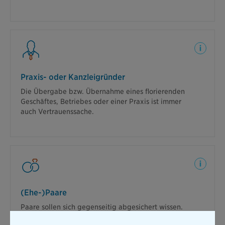
Selbst, wenn die Unternehmensnachfolge gut
geplant und organisiert ist, gibt es Risiken, die den
Erfolg verhindern können.
Praxis- oder Kanzleigründer
Die Übergabe bzw. Übernahme eines florierenden
Geschäftes, Betriebes oder einer Praxis ist immer
auch Vertrauenssache.
Sie schützt Ihre Lieblingsmenschen finanziell, wenn
Sie es nicht mehr können. Die Absicherung über
Kreuz bietet beiden Seiten die beste Absicherung.
(Ehe-)Paare
Paare sollen sich gegenseitig abgesichert wissen.
Was aber, wenn einer von beiden verstirbt? Genau