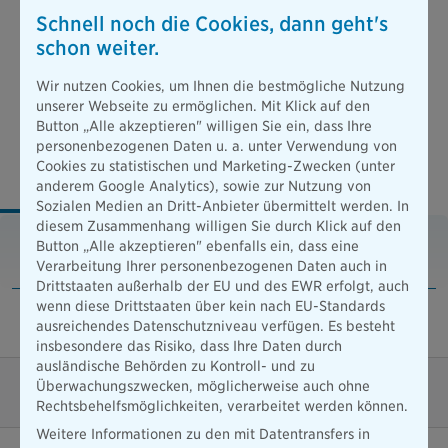
dafür gibt es die Risikolebensversicherung der
Schnell noch die Cookies, dann geht's
IDEAL.
schon weiter.
Wir nutzen Cookies, um Ihnen die bestmögliche Nutzung
Leistungen der IDEAL RisikoLeben mit
unserer Webseite zu ermöglichen. Mit Klick auf den
Button „Alle akzeptieren" willigen Sie ein, dass Ihre
konstanter Versicherungssumme
personenbezogenen Daten u. a. unter Verwendung von
Cookies zu statistischen und Marketing-Zwecken (unter
Klassik
Exklusiv
anderem Google Analytics), sowie zur Nutzung von
Sozialen Medien an Dritt-Anbieter übermittelt werden. In
diesem Zusammenhang willigen Sie durch Klick auf den
Klassik
Button „Alle akzeptieren" ebenfalls ein, dass eine
Verarbeitung Ihrer personenbezogenen Daten auch in
Drittstaaten außerhalb der EU und des EWR erfolgt, auch
wenn diese Drittstaaten über kein nach EU-Standards
Vereinbarte Todesfallleistung
ausreichendes Datenschutzniveau verfügen. Es besteht
insbesondere das Risiko, dass Ihre Daten durch
ausländische Behörden zu Kontroll- und zu
Überwachungszwecken, möglicherweise auch ohne
Vorläufiger Versicherungsschutz
Rechtsbehelfsmöglichkeiten, verarbeitet werden können.
Weitere Informationen zu den mit Datentransfers in