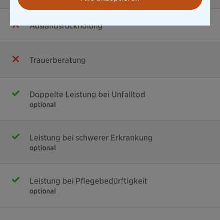
Auslandsrückholung
Trauerberatung
Doppelte Leistung bei Unfalltod
optional
Leistung bei schwerer Erkrankung
optional
Leistung bei Pflegebedürftigkeit
optional