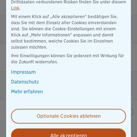
Drittstaaten verbundenen Risiken finden Sie unter diesem
Vorableistung bei schwerer Erkrankung
Link
.
Mit einem Klick auf „Alle akzeptieren" bestätigen Sie,
dass Sie mit dem Einsatz aller Cookies einverstanden
Regelmäßige Dynamisierung von Leistung &
sind. Sie können die Cookie-Einstellungen mit einem
Beitrag möglich
Klick auf „Mehr Informationen" anpassen und damit
selbst bestimmen, welche Cookies Sie im Einzelnen
zulassen möchten.
Ereignisunabhängige
Ihre Einwilligungen können Sie jederzeit mit Wirkung für
Nachversicherungsgarantie
die Zukunft widerrufen.
Impressum
Datenschutz
Kinder-, Bau-, Hochzeits-,
Existenzgründungsboni
Mehr erfahren
Soforthilfe bei Tod
Optionale Cookies ablehnen
Verlängerungsoption
Alle akzeptieren