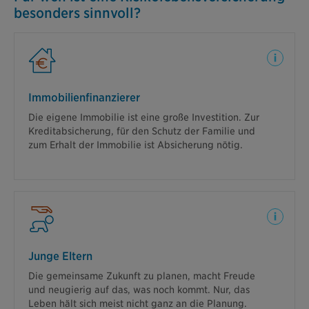
besonders sinnvoll?
Mit dem Schutz der Risikolebensversicherung der
IDEAL sind alle auf der sicheren Seite: Ihre Familie,
das Eigenheim und die Bank.
Immobilienfinanzierer
Die eigene Immobilie ist eine große Investition. Zur
Kreditabsicherung, für den Schutz der Familie und
zum Erhalt der Immobilie ist Absicherung nötig.
Zwischen glücklichem Zufall und tragischem
Ereignis kann so gut wie alles passieren. Mit der
Risikolebensversicherung der IDEAL ist man auf
alles vorbereitet.
Junge Eltern
Die gemeinsame Zukunft zu planen, macht Freude
und neugierig auf das, was noch kommt. Nur, das
Leben hält sich meist nicht ganz an die Planung.