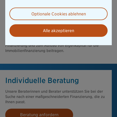
vermögenswirksame Leistungen (VL) in einen Bausparvertrag
einzahlen. Der Staat unterstützt dies mit einer Zulage auf die
eingezahlten Beträge. Diese Förderung soll Arbeitnehmern
Optionale Cookies ablehnen
helfen, Eigenkapital für den Erwerb von Wohneigentum
anzusparen. Auch hier ist die Berechtigung
einkommensabhängig.
Alle akzeptieren
Diese staatlichen Förderungen stehen je nach persönlicher
Berechtigung zur Verfügung und können erheblich zur
Finanzierung und zum Aufbau von Eigenkapital für die
Immobilienfinanzierung beitragen.
Individuelle Beratung
Unsere Beraterinnen und Berater unterstützen Sie bei der
Suche nach einer maßgeschneiderten Finanzierung, die zu
Ihnen passt.
Beratung anfordern