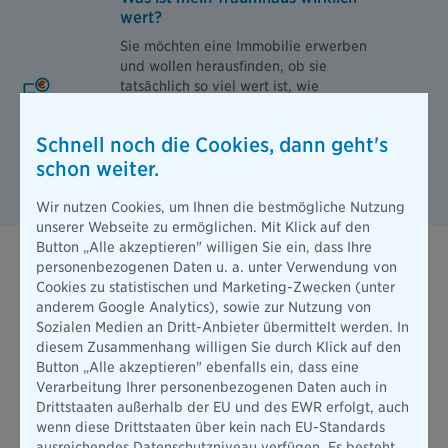
wert?
Sie möchten eine Immobilie erwerben
und wollen herausfinden, ob sie
tatsächlich so viel wert ist, wie
angegeben? Mit unserem
Immobilienwertrechner erhalten Sie
Schnell noch die Cookies, dann geht's
eine realistische Einschätzung.
schon weiter.
Zum Immobilienwertrechner
Wir nutzen Cookies, um Ihnen die bestmögliche Nutzung
unserer Webseite zu ermöglichen. Mit Klick auf den
Button „Alle akzeptieren" willigen Sie ein, dass Ihre
personenbezogenen Daten u. a. unter Verwendung von
Staatliche Förderungen für Bausparende
Cookies zu statistischen und Marketing-Zwecken (unter
anderem Google Analytics), sowie zur Nutzung von
Wer einen Bausparvertrag hat, kann unter Umständen von
Sozialen Medien an Dritt-Anbieter übermittelt werden. In
folgenden staatlichen Förderungen profitieren:
diesem Zusammenhang willigen Sie durch Klick auf den
Button „Alle akzeptieren" ebenfalls ein, dass eine
Wohnriester-Programm
Verarbeitung Ihrer personenbezogenen Daten auch in
Drittstaaten außerhalb der EU und des EWR erfolgt, auch
Das Wohnriester-Programm, auch als Eigenheimrente
wenn diese Drittstaaten über kein nach EU-Standards
bekannt, unterstützt Bausparende beim Erwerb oder Bau einer
ausreichendes Datenschutzniveau verfügen. Es besteht