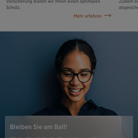
Versicherung bieten wir Ihnen einen optimalen
Zudem si
Schutz.
abgesiche
Mehr erfahren
Bleiben Sie am Ball!