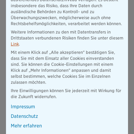
selbst genutzten Immobilie. Beiträge in einen Bausparvertrag
insbesondere das Risiko, dass Ihre Daten durch
können staatlich gefördert werden, und zusätzlich gibt es
ausländische Behörden zu Kontroll- und zu
Zulagen und Steuervergünstigungen. Die geförderten Beträge
Überwachungszwecken, möglicherweise auch ohne
können dann für die Tilgung eines Bauspardarlehens
Rechtsbehelfsmöglichkeiten, verarbeitet werden können.
verwendet werden. Diese Förderung steht jedoch nur
Weitere Informationen zu den mit Datentransfers in
bestimmten Personen zu, die rentenversicherungspflichtig
Drittstaaten verbundenen Risiken finden Sie unter diesem
sind.
Link
.
Mit einem Klick auf „Alle akzeptieren" bestätigen Sie,
Wohnungsbauprämien
dass Sie mit dem Einsatz aller Cookies einverstanden
sind. Sie können die Cookie-Einstellungen mit einem
Die Wohnungsbauprämie ist eine staatliche Förderung, die
Klick auf „Mehr Informationen" anpassen und damit
Bausparer unter bestimmten Voraussetzungen erhalten
selbst bestimmen, welche Cookies Sie im Einzelnen
können. Wer regelmäßig in einen Bausparvertrag einzahlt,
zulassen möchten.
erhält eine Prämie auf diese Einzahlungen. Voraussetzung ist
Ihre Einwilligungen können Sie jederzeit mit Wirkung für
ein bestimmtes Einkommen, das nicht überschritten werden
die Zukunft widerrufen.
darf.
Impressum
Arbeitnehmersparzulage
Datenschutz
Die Arbeitnehmersparzulage ist eine weitere staatliche
Mehr erfahren
Förderung, die Arbeitnehmer erhalten können, wenn sie