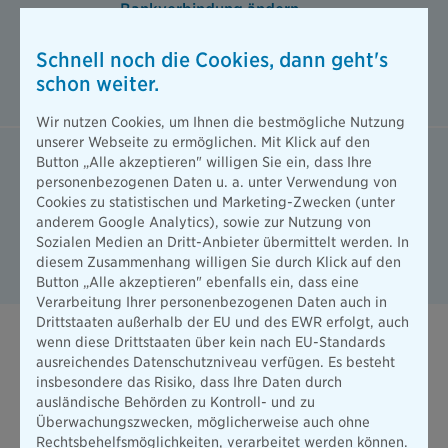
Bankverbindung ändern
Hier finden Sie alle Informationen wie
Sie schnell und unkompliziert Ihre
Schnell noch die Cookies, dann geht's
Bankverbindung ändern können.
schon weiter.
Wir nutzen Cookies, um Ihnen die bestmögliche Nutzung
unserer Webseite zu ermöglichen. Mit Klick auf den
Button „Alle akzeptieren" willigen Sie ein, dass Ihre
Namen ändern
personenbezogenen Daten u. a. unter Verwendung von
Sie haben Ihren Vor- oder
Cookies zu statistischen und Marketing-Zwecken (unter
Nachnamen geändert? Ändern Sie
anderem Google Analytics), sowie zur Nutzung von
hier ganz einfach Ihre persönlichen
Sozialen Medien an Dritt-Anbieter übermittelt werden. In
Daten ab.
diesem Zusammenhang willigen Sie durch Klick auf den
Button „Alle akzeptieren" ebenfalls ein, dass eine
Verarbeitung Ihrer personenbezogenen Daten auch in
Drittstaaten außerhalb der EU und des EWR erfolgt, auch
wenn diese Drittstaaten über kein nach EU-Standards
ausreichendes Datenschutzniveau verfügen. Es besteht
Vertragsdaten ändern und verwalten
insbesondere das Risiko, dass Ihre Daten durch
ausländische Behörden zu Kontroll- und zu
Überwachungszwecken, möglicherweise auch ohne
Sie möchten Daten zu Ihrem Vertrag ändern, wie zum
Rechtsbehelfsmöglichkeiten, verarbeitet werden können.