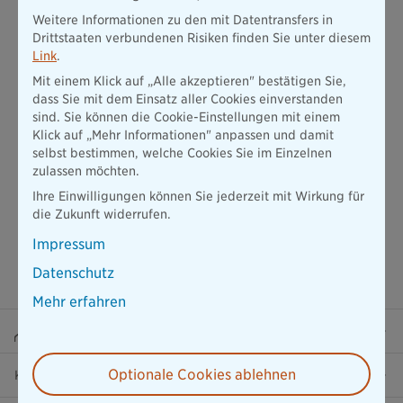
Beispiel das Zahlungsintervall, den Vertragsumfang oder
Ihre Beitragszahlung? Dann folgen Sie diesem Link zur
Weitere Informationen zu den mit Datentransfers in
Änderung Ihrer Vertragsdaten.
Drittstaaten verbundenen Risiken finden Sie unter diesem
Link
.
Zur Änderung der Vertragsdaten
Mit einem Klick auf „Alle akzeptieren" bestätigen Sie,
dass Sie mit dem Einsatz aller Cookies einverstanden
sind. Sie können die Cookie-Einstellungen mit einem
Klick auf „Mehr Informationen" anpassen und damit
selbst bestimmen, welche Cookies Sie im Einzelnen
zulassen möchten.
Ihre Einwilligungen können Sie jederzeit mit Wirkung für
die Zukunft widerrufen.
Impressum
Datenschutz
Mehr erfahren
Beraterportal
Optionale Cookies ablehnen
Karriere