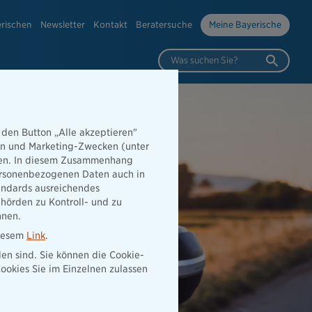
erischen
Newsletter
Kontakt
Beratersuche
Meine Bayerische
Was suchen Sie?
 den Button „Alle akzeptieren"
hen und Marketing-Zwecken (unter
rden. In diesem Zusammenhang
 personenbezogenen Daten auch in
tandards ausreichendes
hörden zu Kontroll- und zu
nnen.
diesem
Link
.
den sind. Sie können die Cookie-
ookies Sie im Einzelnen zulassen