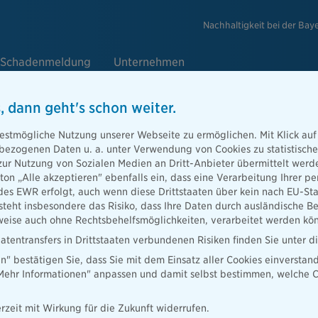
Nachhaltigkeit bei der Bay
Schadenmeldung
Unternehmen
, dann geht's schon weiter.
estmögliche Nutzung unserer Webseite zu ermöglichen. Mit Klick auf
enbezogenen Daten u. a. unter Verwendung von Cookies zu statistisc
zur Nutzung von Sozialen Medien an Dritt-Anbieter übermittelt we
ziellen
tton „Alle akzeptieren" ebenfalls ein, dass eine Verarbeitung Ihrer
des EWR erfolgt, auch wenn diese Drittstaaten über kein nach EU-S
teht insbesondere das Risiko, dass Ihre Daten durch ausländische Be
ise auch ohne Rechtsbehelfsmöglichkeiten, verarbeitet werden kö
atentransfers in Drittstaaten verbundenen Risiken finden Sie unter 
en" bestätigen Sie, dass Sie mit dem Einsatz aller Cookies einverstan
ugklassen
„Mehr Informationen" anpassen und damit selbst bestimmen, welche C
elm und
rzeit mit Wirkung für die Zukunft widerrufen.