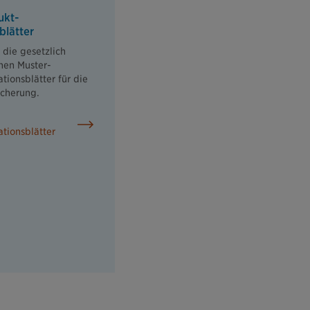
ukt-
blätter
 die gesetzlich
nen Muster-
tionsblätter für die
icherung.
tionsblätter