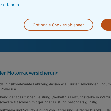
r erfahren
Optionale Cookies ablehnen
 der Motorradversicherung
ads in risikorelevante Fahrzeugklassen wie Cruiser, Allrounder, Enduro
 Roller u.a.
and der spezifischen Leistung (Verhältnis Leistungsstärke in kW zu
schwere Maschinen mit geringer Leistung besonders günstig!
chutzhelm und Schutzkleidung von Fahrer und Beifahrer bis 500 EUR