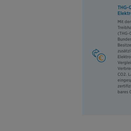
THG-Q
Elekt
Mit de
Treibh
(THG-Q
Bundes
Besitz
zusätzl
Elektro
Vergle
Verbre
CO2. L
einges
zertifi
bares 