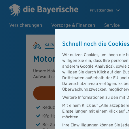
Privatkunden
Versicherungen
Vorsorge & Finanzen
Service
Schnell noch die Cookies
SACH-VERSICHERUNGEN
Wir nutzen Cookies, um Ihnen die b
Motorradversicherung
willigen Sie ein, dass Ihre person
anderem Google Analytics), sowie 
Unsere Motorradversicherung hilft Ihnen, den finan
willigen Sie durch Klick auf den Bu
Aufwand nach einem Schaden gering zu halten.
Drittstaaten außerhalb der EU und 
Datenschutzniveau verfügen. Es bes
Überwachungszwecken, möglicherwe
Jetzt berechnen!
Weitere Informationen zu den mit D
Mit einem Klick auf „Alle akzeptier
Reduzierte Beiträge für bestimmte Fahrze
Einstellungen mit einem Klick auf 
Kfz-Haftpflichtschäden bis 100 Mio. Euro
möchten.
Bei Zusammenstoß Mitversicherung von H
Ihre Einwilligungen können Sie jede