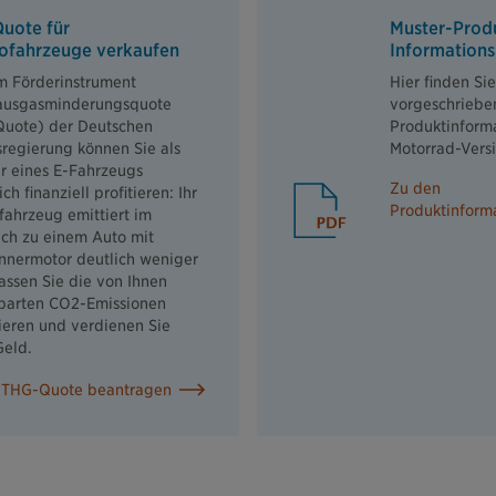
uote für
Muster-Prod
rofahrzeuge verkaufen
Informations
m Förderinstrument
Hier finden Sie
ausgasminderungsquote
vorgeschriebe
uote) der Deutschen
Produktinforma
regierung können Sie als
Motorrad-Vers
er eines E-Fahrzeugs
Zu den
ich finanziell profitieren: Ihr
Produktinforma
fahrzeug emittiert im
ich zu einem Auto mit
nnermotor deutlich weniger
assen Sie die von Ihnen
parten CO2-Emissionen
zieren und verdienen Sie
Geld.
THG-Quote beantragen