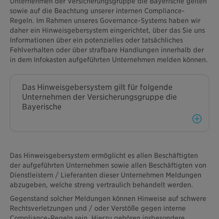
Unternehmen der Versicherungsgruppe die Bayerische gelten
sowie auf die Beachtung unserer internen Compliance-
Regeln. Im Rahmen unseres Governance-Systems haben wir
daher ein Hinweisgebersystem eingerichtet, über das Sie uns
Informationen über ein potenzielles oder tatsächliches
Fehlverhalten oder über strafbare Handlungen innerhalb der
in dem Infokasten aufgeführten Unternehmen melden können.
Das Hinweisgebersystem gilt für folgende
Unternehmen der Versicherungsgruppe die
Bayerische
BY die Bayerische Vorsorge Lebensversicherung a.G.
BA die Bayerische Allgemeine Versicherung AG
BL die Bayerische Lebensversicherung AG
Das Hinweisgebersystem ermöglicht es allen Beschäftigten
BBV HOLDING AG
der aufgeführten Unternehmen sowie allen Beschäftigten von
die Bayerische IT GmbH
Dienstleistern / Lieferanten dieser Unternehmen Meldungen
abzugeben, welche streng vertraulich behandelt werden.
Gegenstand solcher Meldungen können Hinweise auf schwere
Rechtsverletzungen und / oder Verstöße gegen interne
Compliance-Regeln sein. Hierzu gehören insbesondere,