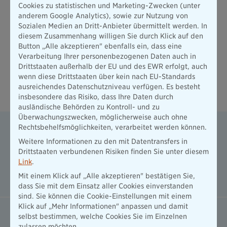
Versicherungsvertrag dar. Sollten Sie im Hinblick auf
Cookies zu statistischen und Marketing-Zwecken (unter
Ihren Versicherungsvertrag unzufrieden sein, können Sie
anderem Google Analytics), sowie zur Nutzung von
sich an die in den Versicherungsunterlagen genannten
Sozialen Medien an Dritt-Anbieter übermittelt werden. In
Ansprechpartner oder an das
diesem Zusammenhang willigen Sie durch Klick auf den
Beschwerdemanagement der Bayerischen
wenden.
Button „Alle akzeptieren" ebenfalls ein, dass eine
Verarbeitung Ihrer personenbezogenen Daten auch in
Drittstaaten außerhalb der EU und des EWR erfolgt, auch
wenn diese Drittstaaten über kein nach EU-Standards
ausreichendes Datenschutzniveau verfügen. Es besteht
Ihre Möglichkeiten der Kontaktaufnahme
insbesondere das Risiko, dass Ihre Daten durch
ausländische Behörden zu Kontroll- und zu
Überwachungszwecken, möglicherweise auch ohne
Rechtsbehelfsmöglichkeiten, verarbeitet werden können.
per E-Mail
Weitere Informationen zu den mit Datentransfers in
Senden Sie Ihren Hinweis per Mail an
Drittstaaten verbundenen Risiken finden Sie unter diesem
Hinweisgeber@diebayerische.de
Link
.
E-Mail erstellen
Mit einem Klick auf „Alle akzeptieren" bestätigen Sie,
dass Sie mit dem Einsatz aller Cookies einverstanden
sind. Sie können die Cookie-Einstellungen mit einem
Klick auf „Mehr Informationen" anpassen und damit
selbst bestimmen, welche Cookies Sie im Einzelnen
per Brief
zulassen möchten.