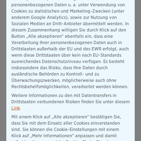
zum Download.
personenbezogenen Daten u. a. unter Verwendung von
Cookies zu statistischen und Marketing-Zwecken (unter
Sport Sponsoring
anderem Google Analytics), sowie zur Nutzung von
Sozialen Medien an Dritt-Anbieter übermittelt werden. In
Die Bayerische ist der Versicherer des TSV 1860
diesem Zusammenhang willigen Sie durch Klick auf den
München sowie BIG Berlin und des FFC Wacker.
Button „Alle akzeptieren" ebenfalls ein, dass eine
Darüber hinaus unterstützen wir das
Verarbeitung Ihrer personenbezogenen Daten auch in
Lederhosentraining und die Aktion BallHelden.
Drittstaaten außerhalb der EU und des EWR erfolgt, auch
Hier erfahren Sie mehr zu unseren Aktivitäten
wenn diese Drittstaaten über kein nach EU-Standards
im Sport Sponsoring.
ausreichendes Datenschutzniveau verfügen. Es besteht
insbesondere das Risiko, dass Ihre Daten durch
ausländische Behörden zu Kontroll- und zu
Überwachungszwecken, möglicherweise auch ohne
Rechtsbehelfsmöglichkeiten, verarbeitet werden können.
Weitere Informationen zu den mit Datentransfers in
Drittstaaten verbundenen Risiken finden Sie unter diesem
Link
.
Mit einem Klick auf „Alle akzeptieren" bestätigen Sie,
dass Sie mit dem Einsatz aller Cookies einverstanden
sind. Sie können die Cookie-Einstellungen mit einem
Klick auf „Mehr Informationen" anpassen und damit