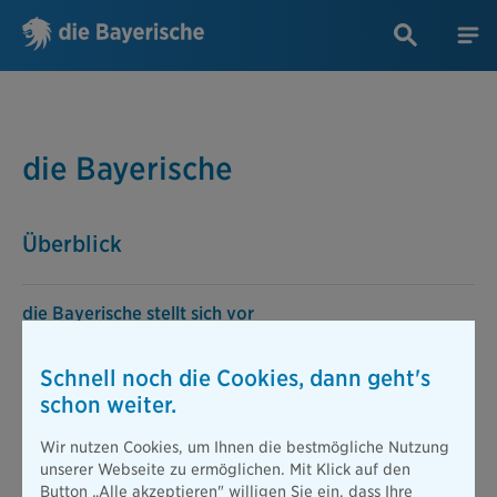
die Bayerische
Überblick
die Bayerische stellt sich vor
Unsere Vision, unsere Werte und unsere
Philosophie bilden das Fundament unseres
Schnell noch die Cookies, dann geht's
unternehmerischen Handelns.
schon weiter.
Zahlen und Fakten
Wir nutzen Cookies, um Ihnen die bestmögliche Nutzung
unserer Webseite zu ermöglichen. Mit Klick auf den
Hier finden Sie alle Infos und Geschäftsberichte
Button „Alle akzeptieren" willigen Sie ein, dass Ihre