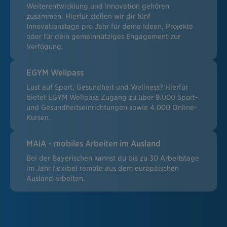
Weiterentwicklung und Innovation gehören
zusammen. Hierfür stellen wir dir fünf
Innovationstage pro Jahr für deine Ideen, Projekte
oder für dein gemeinnütziges Engagement zur
Verfügung.
EGYM Wellpass
Lust auf Sport, Gesundheit und Wellness? Hierfür
bietet EGYM Wellpass Zugang zu über 9.000 Sport-
und Gesundheitseinrichtungen sowie 4.000 Online-
Kursen.
MAiA - mobiles Arbeiten im Ausland
Bei der Bayerischen kannst du bis zu 30 Arbeitstage
im Jahr flexibel remote aus dem europäischen
Ausland arbeiten.