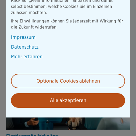
Klick auf „Mehr Informationen" anpassen und damit
selbst bestimmen, welche Cookies Sie im Einzelnen
...und viele weitere Benefits.
zulassen möchten.
Ihre Einwilligungen können Sie jederzeit mit Wirkung für
die Zukunft widerrufen.
Hat dich überzeugt, was du gelesen hast? Dann schau dir
jetzt unsere offenen Stellen an und werde Teil des
Impressum
Teams.
Datenschutz
Zu unseren offenen Stellen
Mehr erfahren
Das könnte dich auch interessieren
Optionale Cookies ablehnen
Alle akzeptieren