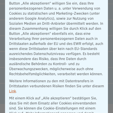
Button „Alle akzeptieren" willigen Sie ein, dass Ihre
personenbezogenen Daten u. a. unter Verwendung von
Kantine und Barista-Bar
Cookies zu statistischen und Marketing-Zwecken (unter
anderem Google Analytics), sowie zur Nutzung von
Sozialen Medien an Dritt-Anbieter übermittelt werden. In
Gruppenunfallversicherung
diesem Zusammenhang willigen Sie durch Klick auf den
Button „Alle akzeptieren" ebenfalls ein, dass eine
Verarbeitung Ihrer personenbezogenen Daten auch in
Angebote für dich und deine Familie
Drittstaaten außerhalb der EU und des EWR erfolgt, auch
wenn diese Drittstaaten über kein nach EU-Standards
ausreichendes Datenschutzniveau verfügen. Es besteht
Eltern-Kind-Büro
insbesondere das Risiko, dass Ihre Daten durch
ausländische Behörden zu Kontroll- und zu
Überwachungszwecken, möglicherweise auch ohne
Rechtsbehelfsmöglichkeiten, verarbeitet werden können.
Hunde-Büro
Weitere Informationen zu den mit Datentransfers in
Drittstaaten verbundenen Risiken finden Sie unter diesem
Evermood – Dein Partner für mentales
Link
.
Wohlbefinden und Beratung
Mit einem Klick auf „Alle akzeptieren" bestätigen Sie,
dass Sie mit dem Einsatz aller Cookies einverstanden
sind. Sie können die Cookie-Einstellungen mit einem