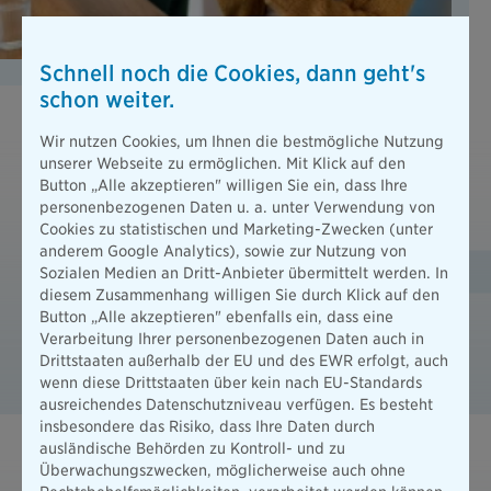
Schnell noch die Cookies, dann geht's
schon weiter.
Wir nutzen Cookies, um Ihnen die bestmögliche Nutzung
Ihre Vorteile mit der Rentenversicherung
unserer Webseite zu ermöglichen. Mit Klick auf den
der Bayerischen
Button „Alle akzeptieren" willigen Sie ein, dass Ihre
personenbezogenen Daten u. a. unter Verwendung von
Auf einen Blick
Cookies zu statistischen und Marketing-Zwecken (unter
anderem Google Analytics), sowie zur Nutzung von
Sozialen Medien an Dritt-Anbieter übermittelt werden. In
Ergänzen Sie sinnvoll die gesetzliche Altersvorsorge.
diesem Zusammenhang willigen Sie durch Klick auf den
Lassen Sie sich eine lebenslange Rente auszahlen.
Button „Alle akzeptieren" ebenfalls ein, dass eine
Verarbeitung Ihrer personenbezogenen Daten auch in
Die Anlagestrategie richtet sich nach Ihrer individuellen
Drittstaaten außerhalb der EU und des EWR erfolgt, auch
Risikobereitschaft.
wenn diese Drittstaaten über kein nach EU-Standards
ausreichendes Datenschutzniveau verfügen. Es besteht
insbesondere das Risiko, dass Ihre Daten durch
ausländische Behörden zu Kontroll- und zu
Ihr Leitfaden für die Altersvorsorge
Überwachungszwecken, möglicherweise auch ohne