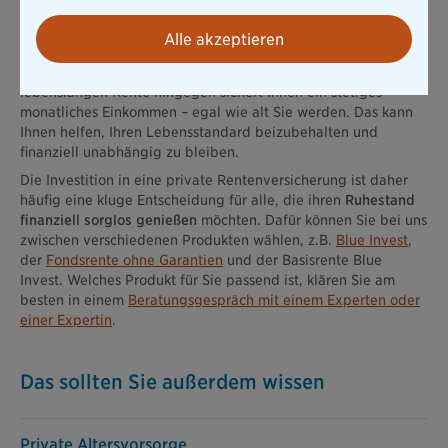
einer
einmaligen Kapitalleistung und einer lebenslangen
Rente
wählen. Die einmalige Kapitalauszahlung ermöglicht es
Alle akzeptieren
Ihnen, im Ruhestand größere Anschaffungen zu tätigen oder
bestehende Verbindlichkeiten zu begleichen. Die Option einer
lebenslangen Rente hingegen sichert Ihnen ein stetiges
monatliches Einkommen – egal wie alt Sie werden. Das kann
Ihnen helfen, Ihren Lebensstandard beizubehalten und
finanziell unabhängig zu bleiben.
Die Investition in eine private Rentenversicherung ist daher
häufig eine kluge Entscheidung für alle, die ihren
Ruhestand
finanziell sorglos genießen
möchten. Dafür können Sie bei uns
zwischen verschiedenen Produkten wählen, z.B.
Blue Invest
,
der
Fondsrente ohne Garantien
und der Basisrente Blue
Invest. Welches Produkt für Sie passend ist, klären Sie am
besten in einem
Beratungsgespräch mit einem Experten oder
einer Expertin
.
Das sollten Sie außerdem wissen
Private Altersvorsorge