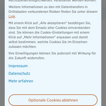
Rechtsbehelfsmöglichkeiten, verarbeitet werden können.
B 530044 Leitfaden Fondsrente
Weitere Informationen zu den mit Datentransfers in
PDF / 2321 KB - barrierefrei
Drittstaaten verbundenen Risiken finden Sie unter diesem
Link
.
Mit einem Klick auf „Alle akzeptieren" bestätigen Sie,
dass Sie mit dem Einsatz aller Cookies einverstanden
Darum ist eine Rentenversicherung häufig
sind. Sie können die Cookie-Einstellungen mit einem
sinnvoll
Klick auf „Mehr Informationen" anpassen und damit
selbst bestimmen, welche Cookies Sie im Einzelnen
zulassen möchten.
In einer Zeit wachsender Unsicherheiten im Alter ist es
unerlässlich, über eine solide finanzielle Planung
Ihre Einwilligungen können Sie jederzeit mit Wirkung für
nachzudenken. Die gesetzliche Rentenversicherung allein
die Zukunft widerrufen.
reicht oft nicht aus, um den gewohnten Lebensstandard im
Impressum
Ruhestand aufrechtzuerhalten. Hier kommt die private
Rentenversicherung ins Spiel – eine
zuverlässige Säule für
Datenschutz
Ihre Altersvorsorge
.
Mehr erfahren
Eine private Rentenversicherung bietet Ihnen die Sicherheit
einer garantierten Leistung. Dies bedeutet, dass Ihnen,
unabhängig von den Schwankungen am Markt, im Alter eine
Mindestsumme zugesichert wird.
Optionale Cookies ablehnen
In der Regel können Sie in der Auszahlungsphase zwischen