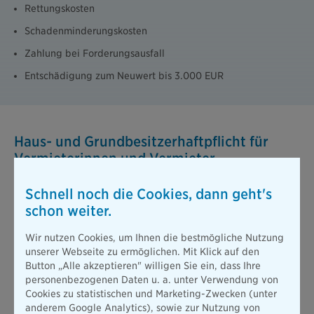
Rettungskosten
Schadenminderungskosten
Zahlung bei Forderungsausfall
Entschädigung zum Neuwert bis 3.000 EUR
Haus- und Grundbesitzerhaftpflicht für
Vermieterinnen und Vermieter
Deutschland ist das Mieterland Nummer 1 in der EU: Über die
Schnell noch die Cookies, dann geht's
Hälfte der Bevölkerung wohnt zur Miete (Quelle:
Statistisches
schon weiter.
Bundesamt
). Wer als Eigentümer Wohnraum vermietet, trägt
damit eine besondere Verantwortung.
Sie sind als Vermieter
Wir nutzen Cookies, um Ihnen die bestmögliche Nutzung
dazu verpflichtet, dafür zu sorgen, dass Mieter,
unserer Webseite zu ermöglichen. Mit Klick auf den
Besucherinnen und Passanten Ihr Gebäude und Grundstück
Button „Alle akzeptieren" willigen Sie ein, dass Ihre
sicher betreten und verlassen können.
Mit der Haus- und
personenbezogenen Daten u. a. unter Verwendung von
Grundbesitzerhaftpflicht sind Sie als Vermieter oder
Cookies zu statistischen und Marketing-Zwecken (unter
Vermieterin umfassend geschützt: bei Personen-, Sach- und
anderem Google Analytics), sowie zur Nutzung von
Vermögensschäden, die im Zusammenhang mit Ihrem