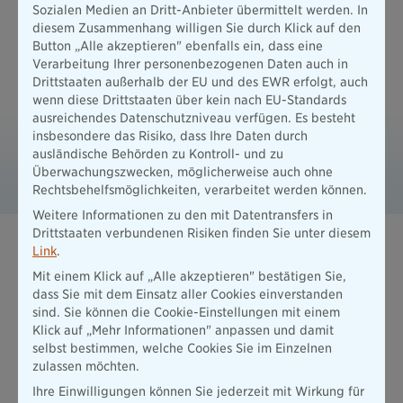
Sozialen Medien an Dritt-Anbieter übermittelt werden. In
Mietobjekt entstehen. So können Sie Ihren Mietern guten
diesem Zusammenhang willigen Sie durch Klick auf den
Gewissens Wohnraum bieten und mögliche Haftungsrisiken
Button „Alle akzeptieren" ebenfalls ein, dass eine
gelassen angehen.
Verarbeitung Ihrer personenbezogenen Daten auch in
Drittstaaten außerhalb der EU und des EWR erfolgt, auch
wenn diese Drittstaaten über kein nach EU-Standards
Downloads
ausreichendes Datenschutzniveau verfügen. Es besteht
insbesondere das Risiko, dass Ihre Daten durch
B 299357 Highlightblatt Haus- und
ausländische Behörden zu Kontroll- und zu
Grundbesitzerhaftpflichtversicherung 2025
Überwachungszwecken, möglicherweise auch ohne
PDF / 249 KB - barrierefrei
Rechtsbehelfsmöglichkeiten, verarbeitet werden können.
Weitere Informationen zu den mit Datentransfers in
Drittstaaten verbundenen Risiken finden Sie unter diesem
Link
.
Mit einem Klick auf „Alle akzeptieren" bestätigen Sie,
Muster-Produkt-Informationsblätter
dass Sie mit dem Einsatz aller Cookies einverstanden
sind. Sie können die Cookie-Einstellungen mit einem
Hier finden Sie die gesetzlich vorgeschriebenen Muster-
Klick auf „Mehr Informationen" anpassen und damit
Produktinformationsblätter für die "Haus- und
selbst bestimmen, welche Cookies Sie im Einzelnen
Grundbesitzerhaftpflichtversicherung"
zulassen möchten.
Mehr erfahren
Ihre Einwilligungen können Sie jederzeit mit Wirkung für