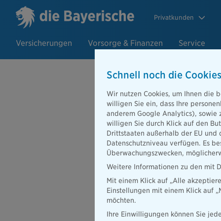
Privatkunden
Versicherungen
Vorsorge & Finanzen
Service
Schnell noch die Cookies
Wir nutzen Cookies, um Ihnen die b
Ihre Meinung zu
willigen Sie ein, dass Ihre person
anderem Google Analytics), sowie 
willigen Sie durch Klick auf den Bu
Wir freuen uns, dass Si
Drittstaaten außerhalb der EU und 
teilnehmen. Ihre Antwor
Datenschutzniveau verfügen. Es bes
nach Ihren Bedürfnissen 
Überwachungszwecken, möglicherwe
Weitere Informationen zu den mit D
Vielen Dank!
Mit einem Klick auf „Alle akzeptier
Einstellungen mit einem Klick auf 
möchten.
Ihre Einwilligungen können Sie jede