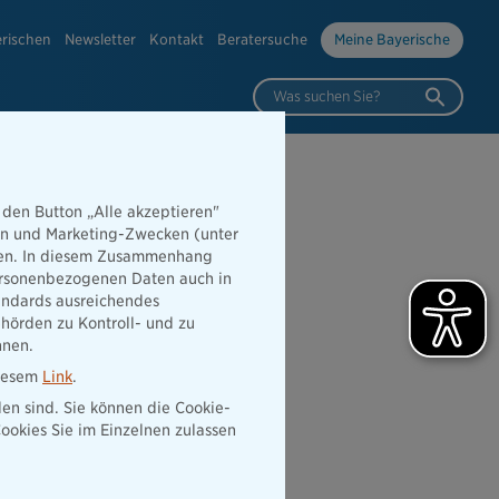
erischen
Newsletter
Kontakt
Beratersuche
Meine Bayerische
Was suchen Sie?
 den Button „Alle akzeptieren"
hen und Marketing-Zwecken (unter
rden. In diesem Zusammenhang
 personenbezogenen Daten auch in
tandards ausreichendes
hörden zu Kontroll- und zu
nnen.
diesem
Link
.
den sind. Sie können die Cookie-
ookies Sie im Einzelnen zulassen