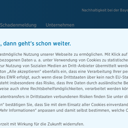
Nachhaltigkeit bei der Bay
Schadenmeldung
Unternehmen
, dann geht's schon weiter.
estmögliche Nutzung unserer Webseite zu ermöglichen. Mit Klick auf
m Kundenmanager Meine Bayerische
enbezogenen Daten u. a. unter Verwendung von Cookies zu statistisc
zur Nutzung von Sozialen Medien an Dritt-Anbieter übermittelt we
tton „Alle akzeptieren" ebenfalls ein, dass eine Verarbeitung Ihrer
e an unserer Umfrage zum Kundenmanager Meine Bayerische
des EWR erfolgt, auch wenn diese Drittstaaten über kein nach EU-S
ten werden uns helfen, den Kundenmanager zukünftig noch besser
teht insbesondere das Risiko, dass Ihre Daten durch ausländische Be
auszurichten und das Nutzererlebnis zu verbessern.
ise auch ohne Rechtsbehelfsmöglichkeiten, verarbeitet werden kö
atentransfers in Drittstaaten verbundenen Risiken finden Sie unter 
en" bestätigen Sie, dass Sie mit dem Einsatz aller Cookies einverstan
„Mehr Informationen" anpassen und damit selbst bestimmen, welche C
rzeit mit Wirkung für die Zukunft widerrufen.