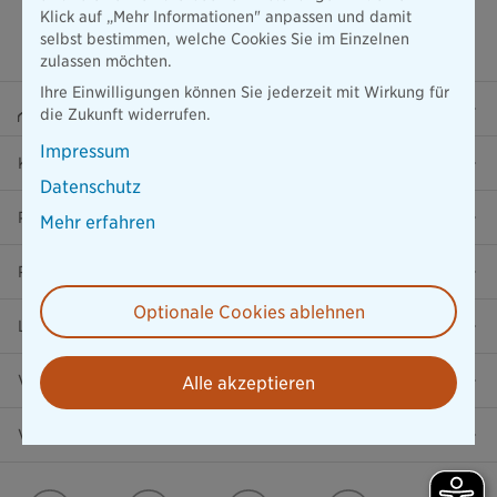
Klick auf „Mehr Informationen" anpassen und damit
selbst bestimmen, welche Cookies Sie im Einzelnen
zulassen möchten.
Ihre Einwilligungen können Sie jederzeit mit Wirkung für
Beraterportal
die Zukunft widerrufen.
Impressum
Karriere
Datenschutz
Presse
Mehr erfahren
Ratgeber
Optionale Cookies ablehnen
Lob & Kritik
Versicherung in der Nähe
Alle akzeptieren
Vertrag widerrufen