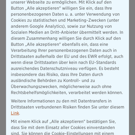
unserer Webseite zu ermöglichen. Mit Klick auf den
Versicherungsnehmer jederzeit geändert werden. Besonders
Button „Alle akzeptieren" willigen Sie ein, dass Ihre
relevant wird dies bei Lebensereignissen wie einer Scheidung
personenbezogenen Daten u. a. unter Verwendung von
und anschließender Wiederheirat, bei denen der
Cookies zu statistischen und Marketing-Zwecken (unter
Versicherungsnehmer möglicherweise das Bezugsrecht
anderem Google Analytics), sowie zur Nutzung von
anpassen möchte. Solche Änderungen können beliebig oft
Sozialen Medien an Dritt-Anbieter übermittelt werden. In
vorgenommen werden.
diesem Zusammenhang willigen Sie durch Klick auf den
Es ist wichtig zu betonen, dass der Bezugsberechtigte nicht
Button „Alle akzeptieren" ebenfalls ein, dass eine
der Inhaber der Versicherungspolice ist. Alle Rechte und
Verarbeitung Ihrer personenbezogenen Daten auch in
Pflichten aus dem Versicherungsvertrag verbleiben beim
Drittstaaten außerhalb der EU und des EWR erfolgt, auch
Versicherungsnehmer. Das gibt ihm die Flexibilität, die
wenn diese Drittstaaten über kein nach EU-Standards
Versicherungsansprüche beispielsweise an eine Bank zu
ausreichendes Datenschutzniveau verfügen. Es besteht
verpfänden oder alle Rechte aus dem Vertrag an einen Dritten
insbesondere das Risiko, dass Ihre Daten durch
abzutreten.
ausländische Behörden zu Kontroll- und zu
Überwachungszwecken, möglicherweise auch ohne
Rechtsbehelfsmöglichkeiten, verarbeitet werden können.
Weitere Informationen zu den mit Datentransfers in
Drittstaaten verbundenen Risiken finden Sie unter diesem
Link
.
Mit einem Klick auf „Alle akzeptieren" bestätigen Sie,
dass Sie mit dem Einsatz aller Cookies einverstanden
sind. Sie können die Cookie-Einstellungen mit einem