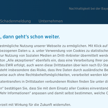
Nachhaltigkeit bei der Bay
Schadenmeldung
Unternehmen
, dann geht's schon weiter.
estmögliche Nutzung unserer Webseite zu ermöglichen. Mit Klick auf
enbezogenen Daten u. a. unter Verwendung von Cookies zu statistisc
zur Nutzung von Sozialen Medien an Dritt-Anbieter übermittelt we
tton „Alle akzeptieren" ebenfalls ein, dass eine Verarbeitung Ihrer
des EWR erfolgt, auch wenn diese Drittstaaten über kein nach EU-S
e Meldung zur Direktversicherung ist bei uns
teht insbesondere das Risiko, dass Ihre Daten durch ausländische Be
ise auch ohne Rechtsbehelfsmöglichkeiten, verarbeitet werden kö
atentransfers in Drittstaaten verbundenen Risiken finden Sie unter 
ns eingegangen. Ihre Angaben werden direkt an die zuständigen
en" bestätigen Sie, dass Sie mit dem Einsatz aller Cookies einverstan
rbeiter der Bayerischen weitergeleitet und verarbeitet.
„Mehr Informationen" anpassen und damit selbst bestimmen, welche C
rzeit mit Wirkung für die Zukunft widerrufen.