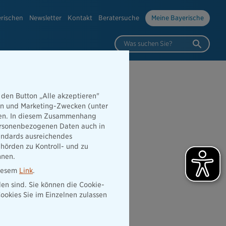
erischen
Newsletter
Kontakt
Beratersuche
Meine Bayerische
Was suchen Sie?
 den Button „Alle akzeptieren"
hen und Marketing-Zwecken (unter
rden. In diesem Zusammenhang
 personenbezogenen Daten auch in
tandards ausreichendes
hörden zu Kontroll- und zu
nnen.
diesem
Link
.
den sind. Sie können die Cookie-
ookies Sie im Einzelnen zulassen