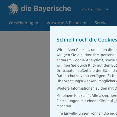
Privatkunden
Versicherungen
Vorsorge & Finanzen
Service
Schnell noch die Cookies
Wir nutzen Cookies, um Ihnen die b
willigen Sie ein, dass Ihre person
anderem Google Analytics), sowie 
willigen Sie durch Klick auf den Bu
Drittstaaten außerhalb der EU und 
Vielen Dank - Ihr
Datenschutzniveau verfügen. Es bes
angekommen!
Überwachungszwecken, möglicherwe
Weitere Informationen zu den mit D
Ihre Nachricht ist bei u
Mit einem Klick auf „Alle akzeptier
Mitarbeiterinnen und Mita
Einstellungen mit einem Klick auf 
Herzliche Grüße
möchten.
Ihr Team der Bayerischen
Ihre Einwilligungen können Sie jede