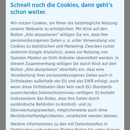
Fanschals.
Schnell noch die Cookies, dann geht's
schon weiter.
3. Den Fanschal erhält der Versicherungsnehmer ca. 4 Wochen
nach Vertragsbeginn, versandt an die im Onlineantrag
Wir nutzen Cookies, um Ihnen die bestmögliche Nutzung
hinterlegte Adresse. Vorausgesetzt, dass Sie Ihre
unserer Webseite zu ermöglichen. Mit Klick auf den
Vertragserklärung nicht innerhalb von 14 Tagen widerrufen,
Button „Alle akzeptieren" willigen Sie ein, dass Ihre
mindestens der erste Versicherungsbeitrag bezahlt wurde und
personenbezogenen Daten u. a. unter Verwendung von
der Vertrag ungekündigt ist.
Cookies zu statistischen und Marketing-Zwecken (unter
anderem Google Analytics), sowie zur Nutzung von
Sozialen Medien an Dritt-Anbieter übermittelt werden. In
4. Die Bayerische behält sich das Recht vor, die Aktion ohne
diesem Zusammenhang willigen Sie durch Klick auf den
Angaben von Gründen zu unterbrechen oder ganz zu
Button „Alle akzeptieren" ebenfalls ein, dass eine
beenden, bzw. den Aktionszeitraum zu verkürzen. Dies gilt
Verarbeitung Ihrer personenbezogenen Daten auch in
insbesondere im Falle anhaltender technischer Störungen
Drittstaaten außerhalb der EU und des EWR erfolgt, auch
oder dem Verdacht von technischer Manipulation der Aktion.
wenn diese Drittstaaten über kein nach EU-Standards
Auch für den Fall eines sonstigen Missbrauchs oder eines
ausreichendes Datenschutzniveau verfügen. Es besteht
Verdachts hierzu behält sich die Bayerische dieses Recht vor.
insbesondere das Risiko, dass Ihre Daten durch
ausländische Behörden zu Kontroll- und zu
5. Die Bayerische behält sich das Recht vor, Personen von der
Überwachungszwecken, möglicherweise auch ohne
Teilnahme an der Aktion auszuschließen, wenn der Verdacht
Rechtsbehelfsmöglichkeiten, verarbeitet werden können.
besteht, dass sie gegen diese Aktionsbedingungen verstoßen.
Weitere Informationen zu den mit Datentransfers in
Dies gilt insbesondere für den Fall einer mehrmaligen
Drittstaaten verbundenen Risiken finden Sie unter diesem