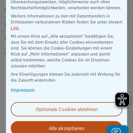
Überwachungszwecken, möglicherweise auch ohne
Rechtsbehelfsmöglichkeiten, verarbeitet werden können.
Ratgeber
Weitere Informationen zu den mit Datentransfers in
Drittstaaten verbundenen Risiken finden Sie unter diesem
Lob & Kritik
Link
.
Mit einem Klick auf „Alle akzeptieren" bestätigen Sie,
Versicherung in der Nähe
dass Sie mit dem Einsatz aller Cookies einverstanden
sind. Sie können die Cookie-Einstellungen mit einem
Vertrag widerrufen
Klick auf „Mehr Informationen" anpassen und damit
selbst bestimmen, welche Cookies Sie im Einzelnen
zulassen möchten.
Ihre Einwilligungen können Sie jederzeit mit Wirkung für
die Zukunft widerrufen.
Impressum
Datenschutz
1534
Bewertungen auf ProvenExpert.com
Mehr erfahren
Optionale Cookies ablehnen
die Bayerische
Alle akzeptieren
Impressum
Datenschutz
Barrierefreiheit