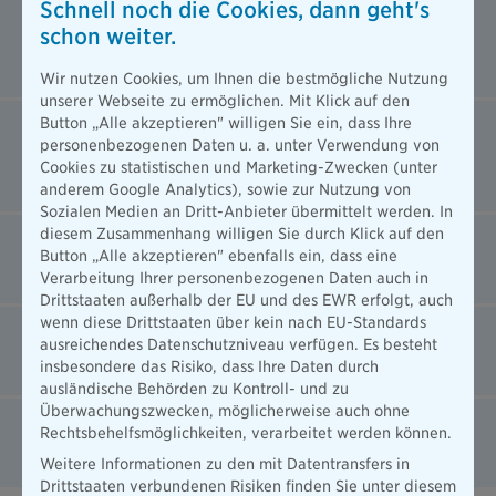
Schnell noch die Cookies, dann geht's
Amazon Gutschein-Aktion: Bedingungen für die
schon weiter.
Private Hausrat- und Private
Haftpflichtversicherung
Wir nutzen Cookies, um Ihnen die bestmögliche Nutzung
unserer Webseite zu ermöglichen. Mit Klick auf den
Button „Alle akzeptieren" willigen Sie ein, dass Ihre
Amazon Gutschein-Aktion: Bedingungen für die
personenbezogenen Daten u. a. unter Verwendung von
Krankenhauszusatzversicherung für
Cookies zu statistischen und Marketing-Zwecken (unter
Bundepolizisten
anderem Google Analytics), sowie zur Nutzung von
Sozialen Medien an Dritt-Anbieter übermittelt werden. In
diesem Zusammenhang willigen Sie durch Klick auf den
RideLink Gutschein-Aktion: Bedingungen für die
Button „Alle akzeptieren" ebenfalls ein, dass eine
Motorradversicherung
Verarbeitung Ihrer personenbezogenen Daten auch in
Drittstaaten außerhalb der EU und des EWR erfolgt, auch
wenn diese Drittstaaten über kein nach EU-Standards
happybrush Gutschein-Aktion: Bedingungen für
ausreichendes Datenschutzniveau verfügen. Es besteht
die Zahnzusatzversicherung
insbesondere das Risiko, dass Ihre Daten durch
ausländische Behörden zu Kontroll- und zu
Überwachungszwecken, möglicherweise auch ohne
Amazon Gutschein-Aktion: Bedingungen für die
Rechtsbehelfsmöglichkeiten, verarbeitet werden können.
Tier-Krankenversicherungen
Weitere Informationen zu den mit Datentransfers in
Drittstaaten verbundenen Risiken finden Sie unter diesem