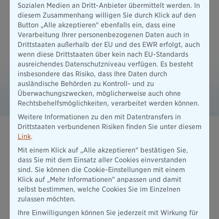
Sozialen Medien an Dritt-Anbieter übermittelt werden. In
Mietobjekt entstehen. So können Sie Ihren Mietern guten
diesem Zusammenhang willigen Sie durch Klick auf den
Gewissens Wohnraum bieten und mögliche Haftungsrisiken
Button „Alle akzeptieren" ebenfalls ein, dass eine
gelassen angehen.
Verarbeitung Ihrer personenbezogenen Daten auch in
Drittstaaten außerhalb der EU und des EWR erfolgt, auch
wenn diese Drittstaaten über kein nach EU-Standards
Downloads
ausreichendes Datenschutzniveau verfügen. Es besteht
insbesondere das Risiko, dass Ihre Daten durch
B 299357 Highlightblatt Haus- und
ausländische Behörden zu Kontroll- und zu
Grundbesitzerhaftpflichtversicherung 2025
Überwachungszwecken, möglicherweise auch ohne
PDF / 249 KB - barrierefrei
Rechtsbehelfsmöglichkeiten, verarbeitet werden können.
Weitere Informationen zu den mit Datentransfers in
Drittstaaten verbundenen Risiken finden Sie unter diesem
Link
.
Mit einem Klick auf „Alle akzeptieren" bestätigen Sie,
Muster-Produkt-Informationsblätter
dass Sie mit dem Einsatz aller Cookies einverstanden
sind. Sie können die Cookie-Einstellungen mit einem
Hier finden Sie die gesetzlich vorgeschriebenen Muster-
Klick auf „Mehr Informationen" anpassen und damit
Produktinformationsblätter für die "Haus- und
selbst bestimmen, welche Cookies Sie im Einzelnen
Grundbesitzerhaftpflichtversicherung"
zulassen möchten.
Mehr erfahren
Ihre Einwilligungen können Sie jederzeit mit Wirkung für