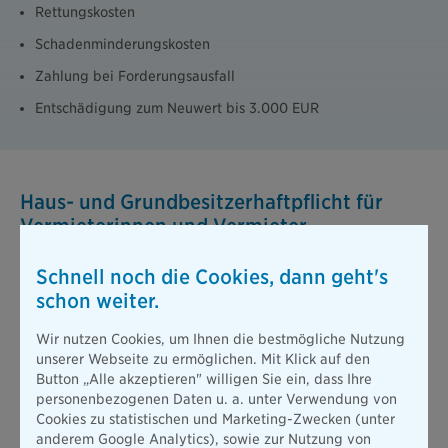
Rettungskosten
Schadenminderungskosten
Zahlung bei Forderungsausfall
Entschädigung zum Neuwert bis 3.000 EUR
Haus- und Grundbesitzerhaftpflicht für
Vermieterinnen und Vermieter
Deutschland ist das Mieterland Nummer 1 in der EU: Über die
Schnell noch die Cookies, dann geht's
Hälfte der Bevölkerung wohnt zur Miete (Quelle:
Statistisches
schon weiter.
Bundesamt
). Wer als Eigentümer Wohnraum vermietet, trägt
damit eine besondere Verantwortung.
Sie sind als Vermieter
Wir nutzen Cookies, um Ihnen die bestmögliche Nutzung
dazu verpflichtet, dafür zu sorgen, dass Mieter,
unserer Webseite zu ermöglichen. Mit Klick auf den
Besucherinnen und Passanten Ihr Gebäude und Grundstück
Button „Alle akzeptieren" willigen Sie ein, dass Ihre
sicher betreten und verlassen können.
Mit der Haus- und
personenbezogenen Daten u. a. unter Verwendung von
Grundbesitzerhaftpflicht sind Sie als Vermieter oder
Cookies zu statistischen und Marketing-Zwecken (unter
Vermieterin umfassend geschützt: bei Personen-, Sach- und
anderem Google Analytics), sowie zur Nutzung von
Vermögensschäden, die im Zusammenhang mit Ihrem