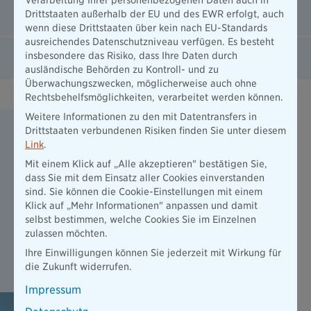
Unfallversicherung ExistenzBudget
Drittstaaten außerhalb der EU und des EWR erfolgt, auch
wenn diese Drittstaaten über kein nach EU-Standards
ausreichendes Datenschutzniveau verfügen. Es besteht
Rechtsschutz
insbesondere das Risiko, dass Ihre Daten durch
ausländische Behörden zu Kontroll- und zu
Überwachungszwecken, möglicherweise auch ohne
Rechtsbehelfsmöglichkeiten, verarbeitet werden können.
Weitere Informationen zu den mit Datentransfers in
Vorsorgebudget: Eine Versicherung, die
Drittstaaten verbundenen Risiken finden Sie unter diesem
mit anpackt.
Link
.
Mit einem Klick auf „Alle akzeptieren" bestätigen Sie,
Schützen Sie Ihr Zuhause aktiv mit dem Vorsorgebudget
dass Sie mit dem Einsatz aller Cookies einverstanden
der PrimeHome-Police.
sind. Sie können die Cookie-Einstellungen mit einem
Alle 3 Jahre erhalten Sie einen Zuschuss für präventive
Klick auf „Mehr Informationen" anpassen und damit
Maßnahmen zur Schadensverhütung und für mehr
selbst bestimmen, welche Cookies Sie im Einzelnen
Sicherheit. Das Budget können Sie bei Abschluss einer
zulassen möchten.
Hausrat-, Wohngebäude- oder Unfallversicherung nutzen.
Ihre Einwilligungen können Sie jederzeit mit Wirkung für
Mehr zum Vorsorgebudget erfahren
die Zukunft widerrufen.
Impressum