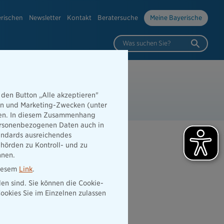
erischen
Newsletter
Kontakt
Beratersuche
Meine Bayerische
Was suchen Sie?
 7777
 7 Tage die Woche
 den Button „Alle akzeptieren"
hen und Marketing-Zwecken (unter
rden. In diesem Zusammenhang
 personenbezogenen Daten auch in
tandards ausreichendes
hörden zu Kontroll- und zu
nnen.
diesem
Link
.
den sind. Sie können die Cookie-
ookies Sie im Einzelnen zulassen
Abschluss der
Schadenmeldung