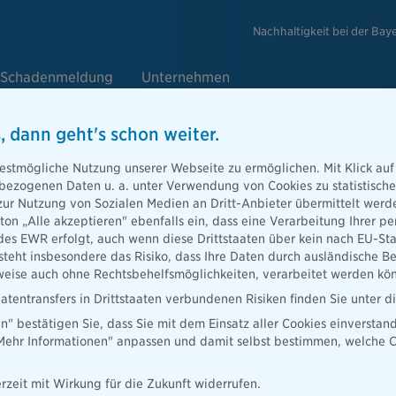
Nachhaltigkeit bei der Bay
Schadenmeldung
Unternehmen
, dann geht's schon weiter.
de
089 6787 -
24 Stunden,
estmögliche Nutzung unserer Webseite zu ermöglichen. Mit Klick auf
enbezogenen Daten u. a. unter Verwendung von Cookies zu statistisc
zur Nutzung von Sozialen Medien an Dritt-Anbieter übermittelt we
tton „Alle akzeptieren" ebenfalls ein, dass eine Verarbeitung Ihrer
des EWR erfolgt, auch wenn diese Drittstaaten über kein nach EU-S
teht insbesondere das Risiko, dass Ihre Daten durch ausländische Be
ise auch ohne Rechtsbehelfsmöglichkeiten, verarbeitet werden kö
atentransfers in Drittstaaten verbundenen Risiken finden Sie unter 
en" bestätigen Sie, dass Sie mit dem Einsatz aller Cookies einverstan
„Mehr Informationen" anpassen und damit selbst bestimmen, welche C
er
Schadenhergang
Schadendetails
rzeit mit Wirkung für die Zukunft widerrufen.