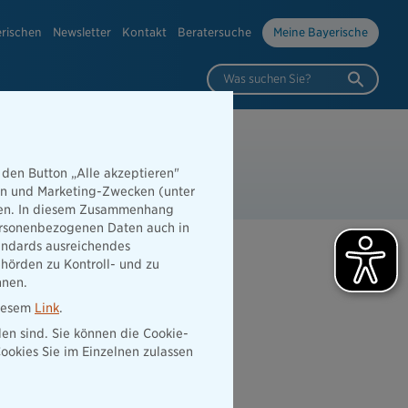
erischen
Newsletter
Kontakt
Beratersuche
Meine Bayerische
Was suchen Sie?
 7777
 7 Tage die Woche
 den Button „Alle akzeptieren"
hen und Marketing-Zwecken (unter
rden. In diesem Zusammenhang
 personenbezogenen Daten auch in
tandards ausreichendes
hörden zu Kontroll- und zu
nnen.
diesem
Link
.
den sind. Sie können die Cookie-
ookies Sie im Einzelnen zulassen
Abschluss der
Schadenmeldung