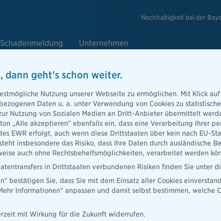
Nachhaltigkeit bei der Bay
Schadenmeldung
Unternehmen
, dann geht's schon weiter.
de
089 6787 -
24 Stunden,
estmögliche Nutzung unserer Webseite zu ermöglichen. Mit Klick auf
enbezogenen Daten u. a. unter Verwendung von Cookies zu statistisc
zur Nutzung von Sozialen Medien an Dritt-Anbieter übermittelt we
tton „Alle akzeptieren" ebenfalls ein, dass eine Verarbeitung Ihrer
des EWR erfolgt, auch wenn diese Drittstaaten über kein nach EU-S
teht insbesondere das Risiko, dass Ihre Daten durch ausländische Be
ise auch ohne Rechtsbehelfsmöglichkeiten, verarbeitet werden kö
atentransfers in Drittstaaten verbundenen Risiken finden Sie unter 
en" bestätigen Sie, dass Sie mit dem Einsatz aller Cookies einverstan
„Mehr Informationen" anpassen und damit selbst bestimmen, welche C
er
Schadenhergang
Schadendetails
rzeit mit Wirkung für die Zukunft widerrufen.