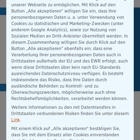
unserer Webseite zu ermöglichen. Mit Klick auf den
Button „Alle akzeptieren" willigen Sie ein, dass Ihre
personenbezogenen Daten u. a. unter Verwendung von
Cookies zu statistischen und Marketing-Zwecken (unter
Mehr Infos zum Thema
anderem Google Analytics), sowie zur Nutzung von
Sozialen Medien an Dritt-Anbieter übermittelt werden. In
Lesen Sie hier mehr über unsere Versicherungs- und
diesem Zusammenhang willigen Sie durch Klick auf den
Vorsorgeprodukte und erfahren Sie, wie Sie sich optimal
Button „Alle akzeptieren" ebenfalls ein, dass eine
absichern.
Verarbeitung Ihrer personenbezogenen Daten auch in
Drittstaaten außerhalb der EU und des EWR erfolgt, auch
wenn diese Drittstaaten über kein nach EU-Standards
Zu den Produktdetails
ausreichendes Datenschutzniveau verfügen. Es besteht
insbesondere das Risiko, dass Ihre Daten durch
ausländische Behörden zu Kontroll- und zu
Überwachungszwecken, möglicherweise auch ohne
Rechtsbehelfsmöglichkeiten, verarbeitet werden können.
Weitere Informationen zu den mit Datentransfers in
Drittstaaten verbundenen Risiken finden Sie unter diesem
Link
.
Mit einem Klick auf „Alle akzeptieren" bestätigen Sie,
dass Sie mit dem Einsatz aller Cookies einverstanden