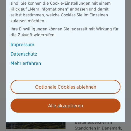
sind. Sie können die Cookie-Einstellungen mit einem
Fakt 3 - Gemanagtes Portfolio
Klick auf „Mehr Informationen" anpassen und damit
Nur Art. 8 und 9 Fonds - für Kunden, die
selbst bestimmen, welche Cookies Sie im Einzelnen
eine verantwortungsbewusste und
zulassen möchten.
komfortable Lösung suchen und sich um
Ihre Einwilligungen können Sie jederzeit mit Wirkung für
nichts kümmern wollen.
die Zukunft widerrufen.
Impressum
Datenschutz
Mehr erfahren
Die Sachwerte von Pangaea Life
Investments in Sachwerte der wichtigsten nachhaltigen
Zukunftssektoren
Optionale Cookies ablehnen
Erneuerbare Energien
Direkte Investitionen in
Alle akzeptieren
Solar-, Wind- und
Wasserkraftanlagen sowie
Batteriespeicher an
Standorten in Dänemark,