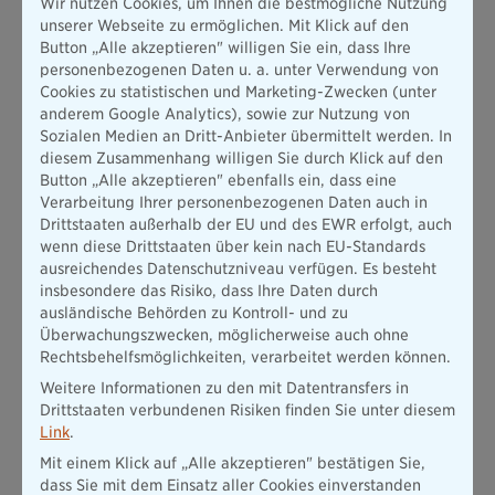
Wir nutzen Cookies, um Ihnen die bestmögliche Nutzung
unserer Webseite zu ermöglichen. Mit Klick auf den
Button „Alle akzeptieren" willigen Sie ein, dass Ihre
Fakt 1 - Nachhaltige Anlage
personenbezogenen Daten u. a. unter Verwendung von
Das Sicherungsvermögen der BL
Cookies zu statistischen und Marketing-Zwecken (unter
Bayerischen Lebensversicherung AG ist
anderem Google Analytics), sowie zur Nutzung von
durch das ESG-Analysehaus Zielke
Sozialen Medien an Dritt-Anbieter übermittelt werden. In
Research Consult nach Artikel 8 der EU
diesem Zusammenhang willigen Sie durch Klick auf den
Offenlegungs-VO klassifiziert – eine
Button „Alle akzeptieren" ebenfalls ein, dass eine
Besonderheit im deutschen
Verarbeitung Ihrer personenbezogenen Daten auch in
Versicherungsmarkt. Im Rahmen der
Drittstaaten außerhalb der EU und des EWR erfolgt, auch
freien Fondsanlage wird ausschließlich in
wenn diese Drittstaaten über kein nach EU-Standards
Fonds im Sinne von Art. 8 und 9
ausreichendes Datenschutzniveau verfügen. Es besteht
OffenlegungsVO investiert.
insbesondere das Risiko, dass Ihre Daten durch
ausländische Behörden zu Kontroll- und zu
Überwachungszwecken, möglicherweise auch ohne
Fakt 2 - Reale Sachwerte durch
Rechtsbehelfsmöglichkeiten, verarbeitet werden können.
Pangaea Life
Weitere Informationen zu den mit Datentransfers in
Direkte Investitionen in Erneuerbare
Drittstaaten verbundenen Risiken finden Sie unter diesem
Energien und energieeffiziente
Link
.
Wohnimmobilien – keine abstrakten
Fondslabels.
Mit einem Klick auf „Alle akzeptieren" bestätigen Sie,
dass Sie mit dem Einsatz aller Cookies einverstanden