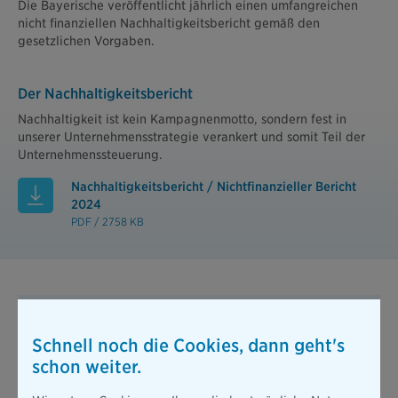
Die Bayerische veröffentlicht jährlich einen umfangreichen
nicht finanziellen Nachhaltigkeitsbericht gemäß den
gesetzlichen Vorgaben.
Der Nachhaltigkeitsbericht
Nachhaltigkeit ist kein Kampagnenmotto, sondern fest in
unserer Unternehmensstrategie verankert und somit Teil der
Unternehmenssteuerung.
Nachhaltigkeitsbericht / Nichtfinanzieller Bericht
2024
PDF / 2758 KB
Drei Fakten. Kein Marketing.
Schnell noch die Cookies, dann geht's
Die bAV Blue Invest verbindet attraktive Altersvorsorge
schon weiter.
mit Nachhaltigkeit – und gibt Ihnen als Vermittler ein
Produkt mit echtem Alleinstellungsmerkmal.