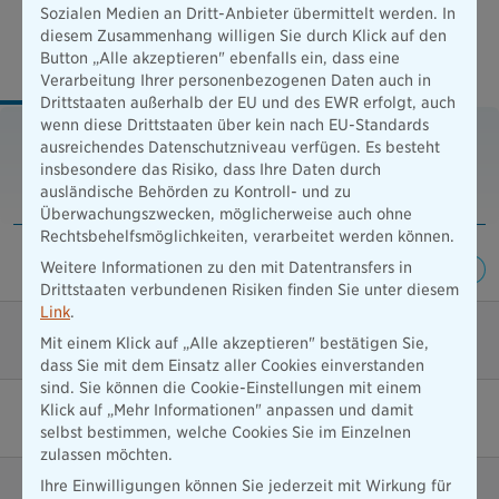
Unsere Tarife – Ihre Wahl
Sozialen Medien an Dritt-Anbieter übermittelt werden. In
diesem Zusammenhang willigen Sie durch Klick auf den
Button „Alle akzeptieren" ebenfalls ein, dass eine
Komfort
Prestige
Verarbeitung Ihrer personenbezogenen Daten auch in
Drittstaaten außerhalb der EU und des EWR erfolgt, auch
wenn diese Drittstaaten über kein nach EU-Standards
Komfort
ausreichendes Datenschutzniveau verfügen. Es besteht
insbesondere das Risiko, dass Ihre Daten durch
Erweiterter Schutz
ausländische Behörden zu Kontroll- und zu
Überwachungszwecken, möglicherweise auch ohne
Rechtsbehelfsmöglichkeiten, verarbeitet werden können.
Allgefahrendeckung für den Akku
Weitere Informationen zu den mit Datentransfers in
Drittstaaten verbundenen Risiken finden Sie unter diesem
Link
.
Absicherung für Ladestation und Ladekabel
Mit einem Klick auf „Alle akzeptieren" bestätigen Sie,
dass Sie mit dem Einsatz aller Cookies einverstanden
sind. Sie können die Cookie-Einstellungen mit einem
Klick auf „Mehr Informationen" anpassen und damit
Überspannungsschäden abgesichert
selbst bestimmen, welche Cookies Sie im Einzelnen
zulassen möchten.
Ihre Einwilligungen können Sie jederzeit mit Wirkung für
Kurzschluss und Tierbissfolgeschäden (auch