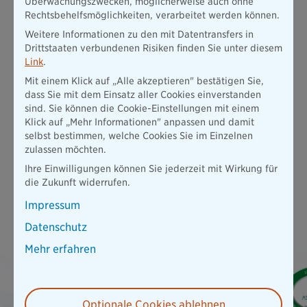
Überwachungszwecken, möglicherweise auch ohne
Neue an.
Rechtsbehelfsmöglichkeiten, verarbeitet werden können.
Weitere Informationen zu den mit Datentransfers in
vorausschauend:
Wir denken den entscheidenden Schritt
Drittstaaten verbundenen Risiken finden Sie unter diesem
weiter. Egal ob bei Produktinnovationen oder in der
Link
.
Beratung unserer Kundinnen und Kunden.
Mit einem Klick auf „Alle akzeptieren" bestätigen Sie,
dass Sie mit dem Einsatz aller Cookies einverstanden
Testsieger - Qualität, die überzeugt
sind. Sie können die Cookie-Einstellungen mit einem
Klick auf „Mehr Informationen" anpassen und damit
Wir haben das historische Reinheitsgebot für die Bayerische
selbst bestimmen, welche Cookies Sie im Einzelnen
neu interpretiert:
Unsere Kunden sollen sich auf die Qualität
zulassen möchten.
unserer Angebote, der Services und der persönlichen
Ihre Einwilligungen können Sie jederzeit mit Wirkung für
Beratung verlassen können. Zahlreiche Auszeichnungen und
die Zukunft widerrufen.
hervorragende Ratingergebnisse belegen, dass wir diesem
Anspruch entsprechen, wobei wir immer noch weiter besser
Impressum
werden wollen.
Datenschutz
Mehr erfahren
Optionale Cookies ablehnen