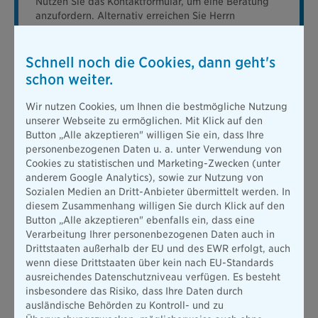
Nutzen Sie das Kontaktformular, um eine Beratung
anzufordern. Alternativ erreichen Sie Herrn
Knillmann telefonisch unter:
+49 (0)89 67879637
Schnell noch die Cookies, dann geht's
Zum Kontaktformular
schon weiter.
Wir nutzen Cookies, um Ihnen die bestmögliche Nutzung
unserer Webseite zu ermöglichen. Mit Klick auf den
Button „Alle akzeptieren" willigen Sie ein, dass Ihre
Sicherheit und Service, auf die Sie zählen
personenbezogenen Daten u. a. unter Verwendung von
können
Cookies zu statistischen und Marketing-Zwecken (unter
anderem Google Analytics), sowie zur Nutzung von
Sozialen Medien an Dritt-Anbieter übermittelt werden. In
Ihr Vorteil: ein fester Ansprechpartner – und ein Versicherer,
diesem Zusammenhang willigen Sie durch Klick auf den
dem Kundinnen und Kunden seit 1858 vertrauen.
Button „Alle akzeptieren" ebenfalls ein, dass eine
Denn wir sind:
Verarbeitung Ihrer personenbezogenen Daten auch in
Drittstaaten außerhalb der EU und des EWR erfolgt, auch
persönlich:
Bei uns kennt man sich, wir sind füreinander da.
wenn diese Drittstaaten über kein nach EU-Standards
Dieses Gefühl wollen wir auch unseren Kundinnen und
ausreichendes Datenschutzniveau verfügen. Es besteht
Kunden vermitteln.
insbesondere das Risiko, dass Ihre Daten durch
verlässlich:
Unsere Kundinnen und Kunden vertrauen uns
ausländische Behörden zu Kontroll- und zu
seit 1858. Diese Verantwortung nehmen wir jeden Tag aufs