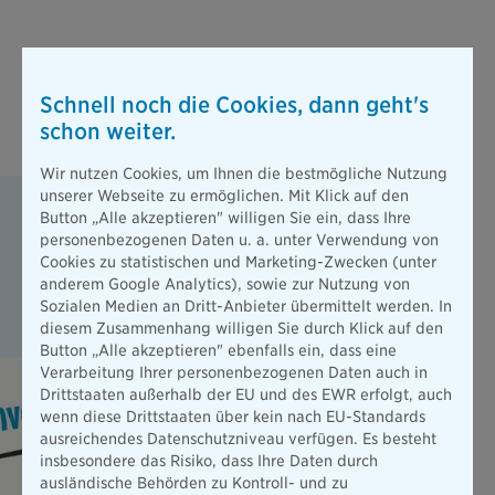
Schnell noch die Cookies, dann geht's
schon weiter.
Wir nutzen Cookies, um Ihnen die bestmögliche Nutzung
unserer Webseite zu ermöglichen. Mit Klick auf den
So funktioniert's mit dem AktivPlus-
Button „Alle akzeptieren" willigen Sie ein, dass Ihre
Bonus der vivida bkk
personenbezogenen Daten u. a. unter Verwendung von
Cookies zu statistischen und Marketing-Zwecken (unter
Wie Sie sich als vivida bkk Mitglied den Zuschuss zu Ihrer
anderem Google Analytics), sowie zur Nutzung von
Zahnzusatzversicherung der Bayerischen sichern können,
Sozialen Medien an Dritt-Anbieter übermittelt werden. In
erfahren Sie im Video.
diesem Zusammenhang willigen Sie durch Klick auf den
Button „Alle akzeptieren" ebenfalls ein, dass eine
Verarbeitung Ihrer personenbezogenen Daten auch in
Drittstaaten außerhalb der EU und des EWR erfolgt, auch
wenn diese Drittstaaten über kein nach EU-Standards
ausreichendes Datenschutzniveau verfügen. Es besteht
insbesondere das Risiko, dass Ihre Daten durch
ausländische Behörden zu Kontroll- und zu