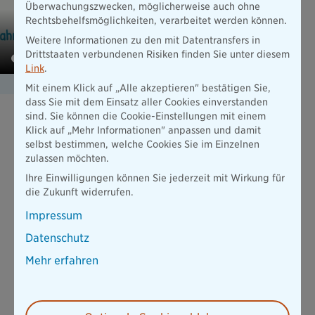
Überwachungszwecken, möglicherweise auch ohne
Rechtsbehelfsmöglichkeiten, verarbeitet werden können.
Weitere Informationen zu den mit Datentransfers in
Drittstaaten verbundenen Risiken finden Sie unter diesem
Link
.
Mit einem Klick auf „Alle akzeptieren" bestätigen Sie,
dass Sie mit dem Einsatz aller Cookies einverstanden
sind. Sie können die Cookie-Einstellungen mit einem
Klick auf „Mehr Informationen" anpassen und damit
selbst bestimmen, welche Cookies Sie im Einzelnen
Ihre Vorteile mit der
zulassen möchten.
Zahnzusatzversicherung der
Ihre Einwilligungen können Sie jederzeit mit Wirkung für
Bayerischen
die Zukunft widerrufen.
3 leistungsstarke Tarife (Smart, Komfort, Prestige)
Impressum
Ergänzungsbaustein
ZAHN Sofort
kann zu allen Tarifen
Datenschutz
hinzugewählt werden
Mehr erfahren
Keine Wartezeit
für bereits angeratene und bereits
begonnene Behandlungen
Bis zu maximal 2.000 EUR ohne die Leistung der