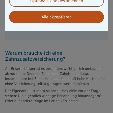
Optionale Cookies ablehnen
vivida bkk
Bis zu maximal 1.500 EUR inklusive der Leistung der
vivida bkk
Alle akzeptieren
Kieferorthopädische Leistung ohne Altersbegrenzung,
auch für Erwachsene
Warum brauche ich eine
Zahnzusatzversicherung?
Als Erwerbstätiger ist es besonders wichtig, sich umfassend
abzusichern. Denn im Falle einer Zahnbehandlung,
insbesondere bei Zahnersatz, entstehen oft hohe Kosten, die
ohne Versicherung selbst getragen werden müssen.
Der Eigenanteil ist meist so hoch, dass viele vor der Frage
stehen: Die eigentlich wichtige Behandlung hinauszögern?
Oder auf andere Dinge im Leben verzichten?