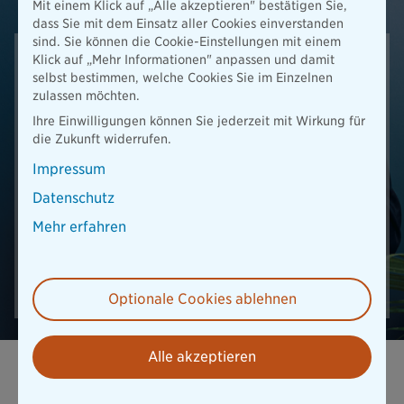
Mit einem Klick auf „Alle akzeptieren" bestätigen Sie,
dass Sie mit dem Einsatz aller Cookies einverstanden
sind. Sie können die Cookie-Einstellungen mit einem
Klick auf „Mehr Informationen" anpassen und damit
Bleiben Sie am Ball!
selbst bestimmen, welche Cookies Sie im Einzelnen
zulassen möchten.
Mit dem Newsletter der Bayerischen sind Sie immer up-to-
date. Wir informieren Sie regelmäßig über neue Produkte
Ihre Einwilligungen können Sie jederzeit mit Wirkung für
und Service-Angebote, Sonderaktionen und aktuelle
die Zukunft widerrufen.
Themen rund um Sicherheit und Vorsorge.
Impressum
Datenschutz
E-Mail-Adresse
Mehr erfahren
Abonnieren
Optionale Cookies ablehnen
Alle akzeptieren