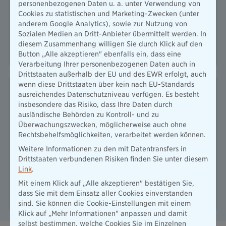
personenbezogenen Daten u. a. unter Verwendung von
Zur Homepage
Cookies zu statistischen und Marketing-Zwecken (unter
anderem Google Analytics), sowie zur Nutzung von
Versicherungsfachmann (BWV)
Sozialen Medien an Dritt-Anbieter übermittelt werden. In
georgi.kimstasch@diebayerische.de
diesem Zusammenhang willigen Sie durch Klick auf den
Button „Alle akzeptieren" ebenfalls ein, dass eine
Verarbeitung Ihrer personenbezogenen Daten auch in
Drittstaaten außerhalb der EU und des EWR erfolgt, auch
Michelle Bela
wenn diese Drittstaaten über kein nach EU-Standards
ausreichendes Datenschutzniveau verfügen. Es besteht
Innendienst
insbesondere das Risiko, dass Ihre Daten durch
ausländische Behörden zu Kontroll- und zu
geb. 18.01.1994
Überwachungszwecken, möglicherweise auch ohne
seit April 2022 im Unternehmen
Rechtsbehelfsmöglichkeiten, verarbeitet werden können.
Motto: Nicht ohne meinen Hund!
Weitere Informationen zu den mit Datentransfers in
Drittstaaten verbundenen Risiken finden Sie unter diesem
Hobbies: Hunde
Link
.
Mit einem Klick auf „Alle akzeptieren" bestätigen Sie,
marcbenno.weller@diebayerische.de
dass Sie mit dem Einsatz aller Cookies einverstanden
sind. Sie können die Cookie-Einstellungen mit einem
Klick auf „Mehr Informationen" anpassen und damit
selbst bestimmen, welche Cookies Sie im Einzelnen