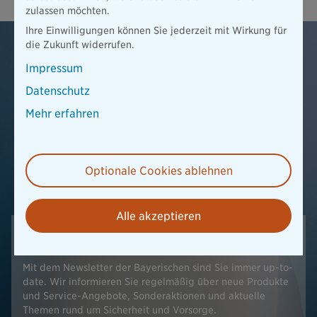
zulassen möchten.
Ihre Einwilligungen können Sie jederzeit mit Wirkung für
die Zukunft widerrufen.
Impressum
Datenschutz
Mehr erfahren
Optionale Cookies ablehnen
Alle akzeptieren
Bleiben Sie am Ball!
Mit dem Newsletter der Bayerischen sind Sie immer up-to-
date. Wir informieren Sie regelmäßig über neue Produkte
und Service-Angebote, Sonderaktionen und aktuelle
Themen rund um Sicherheit und Vorsorge.