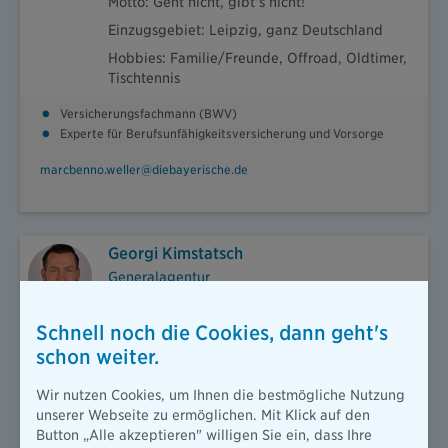
Motto: Geht nicht, gibt‘s nicht!
Einzugsgebiet: Leipzig, ganz Deutschland
Hobbies: Familie/Freunde, Offroad, Oldtimer,
Tischtennis
Versicherungsfachmann (BWV)
Experte für Berufsunfähigkeitsversicherung und Vorsorge
marcbenno.weller@diebayerische.de
Georgi Kimstatsch
Generalagentur
geb. 29.08.1976
Schnell noch die Cookies, dann geht's
seit 2020 im Unternehmen
schon weiter.
Motto: Jeden Tag ein bisschen besser leben!
Wir nutzen Cookies, um Ihnen die bestmögliche Nutzung
Einzugsgebiet: Merseburg, Halle
unserer Webseite zu ermöglichen. Mit Klick auf den
Hobbies: Wandern, Joggen, Campen, Reisen
Button „Alle akzeptieren" willigen Sie ein, dass Ihre