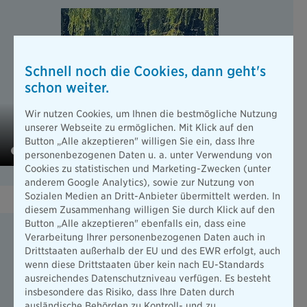
Schnell noch die Cookies, dann geht's
schon weiter.
Wir nutzen Cookies, um Ihnen die bestmögliche Nutzung
unserer Webseite zu ermöglichen. Mit Klick auf den
Button „Alle akzeptieren" willigen Sie ein, dass Ihre
personenbezogenen Daten u. a. unter Verwendung von
Cookies zu statistischen und Marketing-Zwecken (unter
anderem Google Analytics), sowie zur Nutzung von
Sozialen Medien an Dritt-Anbieter übermittelt werden. In
diesem Zusammenhang willigen Sie durch Klick auf den
Button „Alle akzeptieren" ebenfalls ein, dass eine
Absicherung Oldtimer und
Verarbeitung Ihrer personenbezogenen Daten auch in
Liebhaberversicherung
Drittstaaten außerhalb der EU und des EWR erfolgt, auch
wenn diese Drittstaaten über kein nach EU-Standards
Oldtimer sind meine dritte Leidenschaft, ein Hobby, das
ausreichendes Datenschutzniveau verfügen. Es besteht
auch der Idee entspricht, Dinge nicht einfach wegzuwerfen,
insbesondere das Risiko, dass Ihre Daten durch
sondern zu bewahren und dadurch nachhaltiger zu leben.
ausländische Behörden zu Kontroll- und zu