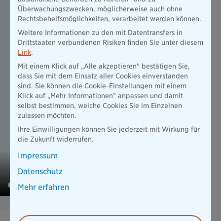
Überwachungszwecken, möglicherweise auch ohne
Wenn Sie selbst ein Liebhaberstück absichern wollen oder
Rechtsbehelfsmöglichkeiten, verarbeitet werden können.
z.B. auch Wert auf Nachhaltigkeit bei Ihrer Vorsorge legen,
dann fragen Sie uns nach unserer Oldtimer- und
Weitere Informationen zu den mit Datentransfers in
Liebhaberversicherung oder nach der absolut
Drittstaaten verbundenen Risiken finden Sie unter diesem
renditestarken Pangaea Life Invest.
Link
.
Kontakt
Mit einem Klick auf „Alle akzeptieren" bestätigen Sie,
dass Sie mit dem Einsatz aller Cookies einverstanden
sind. Sie können die Cookie-Einstellungen mit einem
Klick auf „Mehr Informationen" anpassen und damit
selbst bestimmen, welche Cookies Sie im Einzelnen
zulassen möchten.
Ihre Einwilligungen können Sie jederzeit mit Wirkung für
die Zukunft widerrufen.
Impressum
Datenschutz
Mehr erfahren